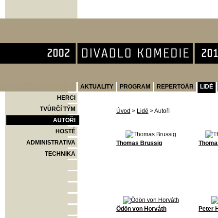
Divadlo Komedie
AKTUALITY
PROGRAM
REPERTOÁR
LIDÉ
HERCI
TVŮRČÍ TÝM
Úvod
>
Lidé
>
Autoři
AUTOŘI
HOSTÉ
ADMINISTRATIVA
Thomas Brussig
Thoma
TECHNIKA
Ödön von Horváth
Peter 