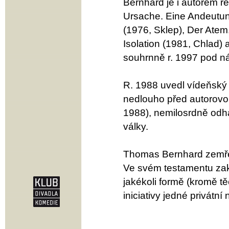
Bernhard je i autorem ref
Ursache. Eine Andeutung
(1976, Sklep), Der Atem
Isolation (1981, Chlad) 
souhrnně r. 1997 pod n
R. 1988 uvedl vídeňský 
nedlouho před autorovou
1988), nemilosrdně odha
války.
Thomas Bernhard zemře
Ve svém testamentu zak
jakékoli formě (kromě těc
iniciativy jedné privátn