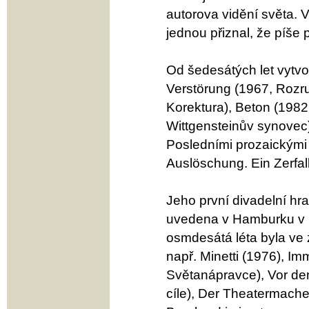
autorova vidění světa. 
jednou přiznal, že píše
Od šedesátých let vytvo
Verstörung (1967, Rozru
Korektura), Beton (1982 
Wittgensteinův synovec)
Posledními prozaickými d
Auslöschung. Ein Zerfal
Jeho první divadelní hra
uvedena v Hamburku v 
osmdesátá léta byla ve 
např. Minetti (1976), I
Světanápravce), Vor de
cíle), Der Theatermacher