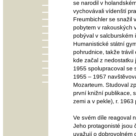
se narodil v holandské
vychovávali vídenští pr
Freumbichler se snažil 
pobytem v rakouských v
pobýval v salcburském i
Humanistické státní gym
pohrudnice, takže trávi
kde začal z nedostatku j
1955 spolupracoval se 
1955 – 1957 navštěvova
Mozarteum. Studoval zpě
první knižní publikace, 
zemi a v pekle), r. 1963 
Ve svém díle reagoval n
Jeho protagonisté jsou č
uvažují o dobrovolném o