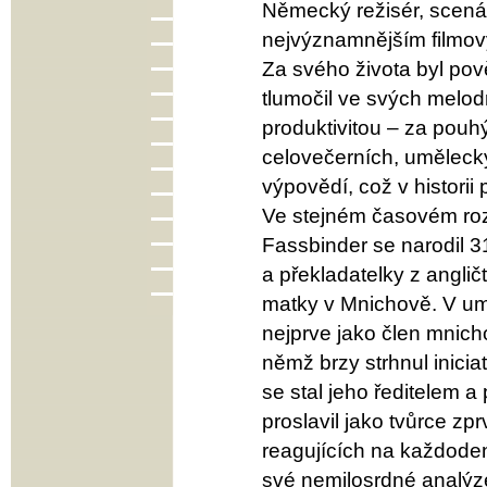
Německý režisér, scenár
nejvýznamnějším filmový
Za svého života byl pov
tlumočil ve svých melo
produktivitou – za pouhých
celovečerních, uměleck
výpovědí, což v histori
Ve stejném časovém roz
Fassbinder se narodil 3
a překladatelky z angličt
matky v Mnichově. V umě
nejprve jako člen mnich
němž brzy strhnul inici
se stal jeho ředitelem a
proslavil jako tvůrce zp
reagujících na každode
své nemilosrdné analýz