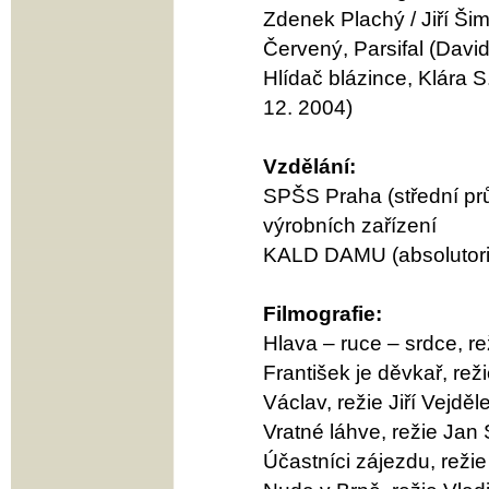
Zdenek Plachý / Jiří Ši
Červený, Parsifal (David
Hlídač blázince, Klára S
12. 2004)
Vzdělání:
SPŠS Praha (střední prů
výrobních zařízení
KALD DAMU (absolutori
Filmografie:
Hlava – ruce – srdce, re
František je děvkař, rež
Václav, režie Jiří Vejděl
Vratné láhve, režie Jan 
Účastníci zájezdu, režie 