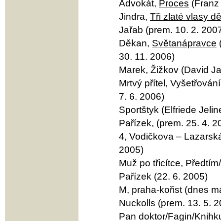
Advokát,
Proces
(Franz 
Jindra,
Tři zlaté vlasy 
Jařab (prem. 10. 2. 200
Děkan,
Světanápravce
30. 11. 2006)
Marek, Žižkov (David Ja
Mrtvý přítel, Vyšetřová
7. 6. 2006)
Sportštyk (Elfriede Jel
Pařízek, (prem. 25. 4. 2
4, Vodičkova – Lazarská
2005)
Muž po třicítce, Předtí
Pařízek (22. 6. 2005)
M, praha-kořist (dnes m
Nuckolls (prem. 13. 5. 
Pan doktor/Fagin/Knihku