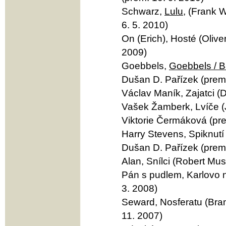
Schwarz,
Lulu
, (Frank 
6. 5. 2010)
On (Erich), Hosté (Olive
2009)
Goebbels,
Goebbels / 
Dušan D. Pařízek (prem.
Václav Maník, Zajatci (D
Vašek Žamberk, Lvíče (J
Viktorie Čermáková (pre
Harry Stevens, Spiknutí
Dušan D. Pařízek (prem.
Alan, Snílci (Robert Mus
Pán s pudlem, Karlovo n
3. 2008)
Seward, Nosferatu (Bram
11. 2007)