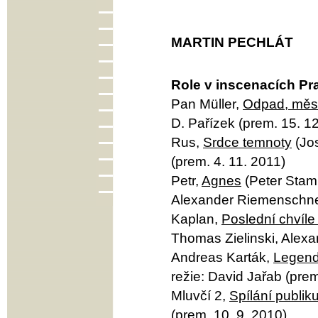
MARTIN PECHLÁT
Role v inscenacích Pr
Pan Müller,
Odpad, měst
D. Pařízek (prem. 15. 1
Rus,
Srdce temnoty
(Jos
(prem. 4. 11. 2011)
Petr,
Agnes
(Peter Stamm
Alexander Riemenschnei
Kaplan,
Poslední chvíle 
Thomas Zielinski, Alexa
Andreas Karták,
Legend
režie: David Jařab (prem
Mluvčí 2,
Spílání publik
(prem. 10. 9. 2010)