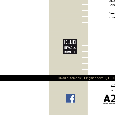
/div
Bárt
Jiné
Kouř
Divadlo Komedie, Jungmannova 1, 110 0
A
Čin