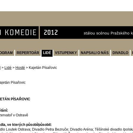
OGRAM
REPERTOÁR
LIDÉ
VSTUPENKY
NAPSALI O NÁS
DIVADLO
d
>
Lidé
>
Hosté
>
Kajetán Písařovic
ETÁN PÍSAŘOVIC
lání:
ervatoř v Ostravě
dla, ve kterých působí/působil:
dlo Loutek Ostrava; Divadlo Petra Bezruče; Divadlo Aréna; Těšínské divadlo /polsk