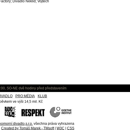
Factory; Divadlo Neklid; Vojtěch
:00, SO-NE dvě hodiny před představením
IVADLO
PRO MÉDIA
KLUB
ěvkem ve výši 14,5 mil. Kč
omorní divadlo,s.r.o.
všechna práva vyhrazena
Created by Tomáš Marek - TMsoft
|
W3C
|
CSS