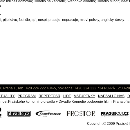
adlo lidí bez domova/; Divadlo na Zábradlí; Švandovo divadlo; Divadlo Minor; Meet 
a
:
í, pije kávu, fotí, čte, spí, nespí, pracuje, nepracuje, mluví polsky, anglicky, česky…..
0 Praha 1, Tel: +420 224 222 484-5, pokladna: +420 224 222 734 PO-PÁ 12:00-20
KTUALITY
PROGRAM
REPERTOÁR
LIDÉ
VSTUPENKY
NAPSALI O NÁS
D
nost Pražského komorního divadla v Divadle Komedie podporuje hl. m. Praha přísp
Copyright © 2009
Pražské k