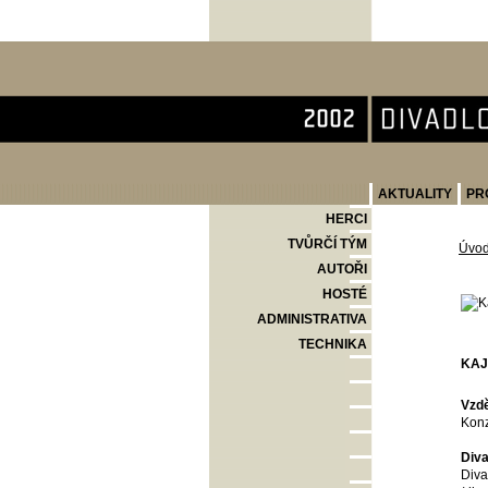
Divadlo Komedie
AKTUALITY
PR
HERCI
TVŮRČÍ TÝM
Úvo
AUTOŘI
HOSTÉ
ADMINISTRATIVA
TECHNIKA
KAJ
Vzdě
Konz
Diva
Diva