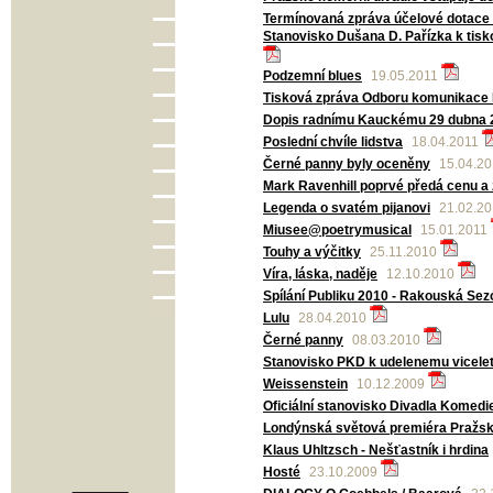
Termínovaná zpráva účelové dotace 
Stanovisko Dušana D. Pařízka k ti
Podzemní blues
19.05.2011
Tisková zpráva Odboru komunikace
Dopis radnímu Kauckému 29 dubna 
Poslední chvíle lidstva
18.04.2011
Černé panny byly oceněny
15.04.2
Mark Ravenhill poprvé předá cenu a 
Legenda o svatém pijanovi
21.02.2
Miusee@poetrymusical
15.01.2011
Touhy a výčitky
25.11.2010
Víra, láska, naděje
12.10.2010
Spílání Publiku 2010 - Rakouská Se
Lulu
28.04.2010
Černé panny
08.03.2010
Stanovisko PKD k udelenemu vicele
Weissenstein
10.12.2009
Oficiální stanovisko Divadla Komedi
Londýnská světová premiéra Pražsk
Klaus Uhltzsch - Nešťastník i hrdina
Hosté
23.10.2009