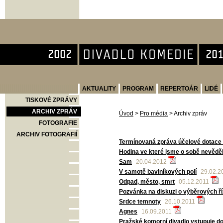
Divadlo Komedie
AKTUALITY
PROGRAM
REPERTOÁR
LIDÉ
TISKOVÉ ZPRÁVY
ARCHIV ZPRÁV
Úvod
>
Pro média
>
Archiv zpráv
FOTOGRAFIE
ARCHIV FOTOGRAFIÍ
Termínovaná zpráva účelové dotace 
Hodina ve které jsme o sobě nevěděl
Sam
20.04.2012
V samotě bavlníkových polí
29.02.2
Odpad, město, smrt
05.12.2011
Pozvánka na diskuzi o výběrových ří
Srdce temnoty
26.10.2011
Agnes
16.09.2011
Pražské komorní divadlo vstupuje d