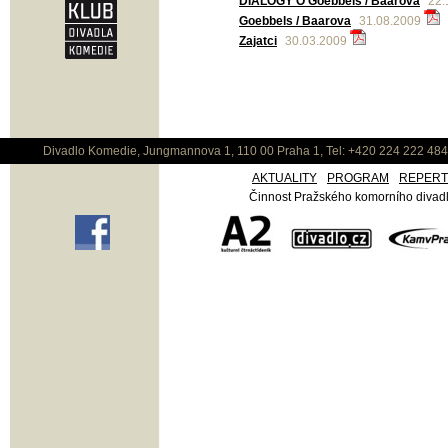
DIALOGY O Goebbels / Baarová
22.
Goebbels / Baarova
31.08.2009
Zajatci
30.03.2009
Divadlo Komedie, Jungmannova 1, 110 00 Praha 1, Tel: +420 224 222 48
AKTUALITY
PROGRAM
REPER
Činnost Pražského komorního divadla