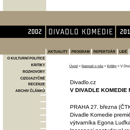
Divadlo Komedie
AKTUALITY
PROGRAM
REPERTOÁR
LIDÉ
O KULTURNÍ POLITICE
KRITIKY
Úvod
>
Napsali o nás
>
Kritiky
>
V Div
ROZHOVORY
CIZOJAZYČNÉ
Divadlo.cz
RECENZE
V DIVADLE KOMEDIE
ARCHIV ČLÁNKŮ
PRAHA 27. března (ČTK)
Divadle Komedie premié
výtvarníka Egona Luďka 