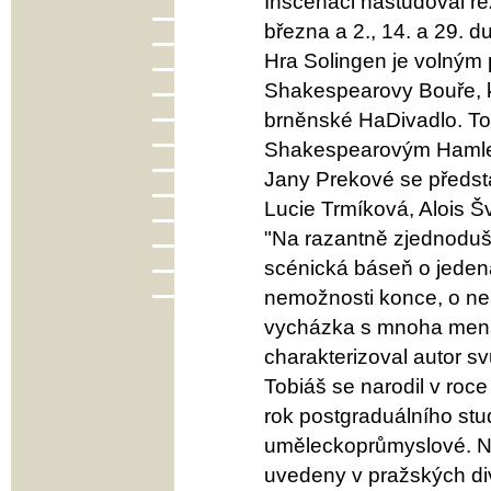
Inscenaci nastudoval re
března a 2., 14. a 29. d
Hra Solingen je volným
Shakespearovy Bouře, k
brněnské HaDivadlo. Tob
Shakespearovým Hamle
Jany Prekové se předsta
Lucie Trmíková, Alois Šv
"Na razantně zjednodu
scénická báseň o jedená
nemožnosti konce, o ne
vycházka s mnoha menš
charakterizoval autor svů
Tobiáš se narodil v roc
rok postgraduálního stud
uměleckoprůmyslové. Nap
uvedeny v pražských di