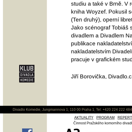
studiu a také v Brně. V
kniha Woyzef. Pokusil s
(Ten druhý), operní libr
Jako scénograf Tobiáš 
divadlem a Divadlem Na 
publikace nakladatelství
nakladatelstvím Divadel
pracuje v grafickém stu
Jiří Borovička, Divadlo.
Divadlo Komedie, Jungmannova 1, 110 00 Praha 1, Tel: +420 224 222 48
AKTUALITY
PROGRAM
REPER
Činnost Pražského komorního divadla