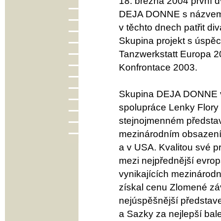
18. března 2004 první d
DEJA DONNE s názvem 
v těchto dnech patřit d
Skupina projekt s úspě
Tanzwerkstatt Europa 20
Konfrontace 2003.
Skupina DEJA DONNE vz
spolupráce Lenky Flory 
stejnojmenném představ
mezinárodním obsazením
a v USA. Kvalitou své p
mezi nejpřednější evrop
vynikajících mezinárodn
získal cenu Zlomené zá
nejúspěšnější představe
a Sazky za nejlepší bale