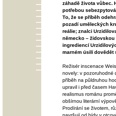
záhadě života vůbec. H
potřebou sebezpytován
To, že se příběh odehrá
pozadí uměleckých kr
reálie; znalci Urzidilov
německo – židovskou m
ingrediencí Urzidilový
marném úsilí dovědět 
Režisér inscenace Weis
novely: v pozoruhodné d
příběh na půldruhou ho
upravil i před časem Ha
realismus románu proměn
obšírnou literární výpo
Prodírání se životem, r
navršují od bídy v otco