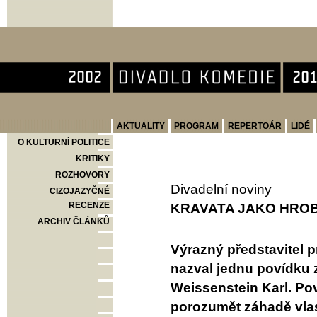
Divadlo Komedie
AKTUALITY
PROGRAM
REPERTOÁR
LIDÉ
O KULTURNÍ POLITICE
KRITIKY
ROZHOVORY
Divadelní noviny
CIZOJAZYČNÉ
RECENZE
KRAVATA JAKO HRO
ARCHIV ČLÁNKŮ
Výrazný představitel p
nazval jednu povídku 
Weissenstein Karl. Po
porozumět záhadě vlast