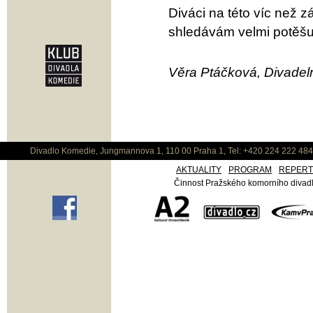
Diváci na této víc než z
shledávám velmi potěšu
Věra Ptáčková, Divadeln
Divadlo Komedie, Jungmannova 1, 110 00 Praha 1, Tel: +420 224 222 48
AKTUALITY
PROGRAM
REPER
Činnost Pražského komorního divadla