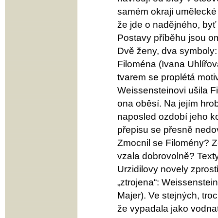
samém okraji umělecké 
že jde o nadějného, byť 
Postavy příběhu jsou o
Dvě ženy, dva symboly: 
Filoména (Ivana Uhlířová
tvarem se proplétá moti
Weissensteinovi ušila Fi
ona oběsí. Na jejím hro
naposled ozdobí jeho ko
přepisu se přesně nedov
Zmocnil se Filomény? Z
vzala dobrovolně? Texty
Urzidilovy novely zprost
„ztrojena“: Weissensteino
Majer). Ve stejných, tro
že vypadala jako vodnat