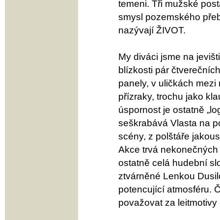
temeni. Tři mužské post
smysl pozemského přebýv
nazývají ŽIVOT.
My diváci jsme na jevišti
blízkosti pár čtvereční
panely, v uličkách mezi
přízraky, trochu jako kl
úspornost je ostatně „
seškrabává Vlasta na po
scény, z polštáře jakous
Akce trvá nekonečných pá
ostatně celá hudební s
ztvárněné Lenkou Dusilo
potencující atmosféru. 
považovat za leitmotivy