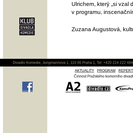
Ulrichem, který „si vzal
v programu, inscenační
Zuzana Augustová, kultu
Divadlo Komedie, Jungmannova 1, 110 00 Praha 1, Tel: +420 224 222 48
AKTUALITY
PROGRAM
REPER
Činnost Pražského komorního divadla