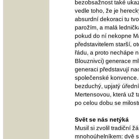
bezobsažnost také ukaz
vedle toho, že je hereck
absurdní dekoraci tu tv
parožím, a malá ledničk
pokud do ní nekopne Mart
představitelem starší, o
řádu, a proto nechápe ne
Blouznivci) generace ml
generaci představují n
společenské konvence. 
bezduchý, upjatý úředn
Mertensovou, která už t
po celou dobu se milost
Svět se nás netýká
Musil si zvolil tradiční
mnohoúhelníkem: dvě ses