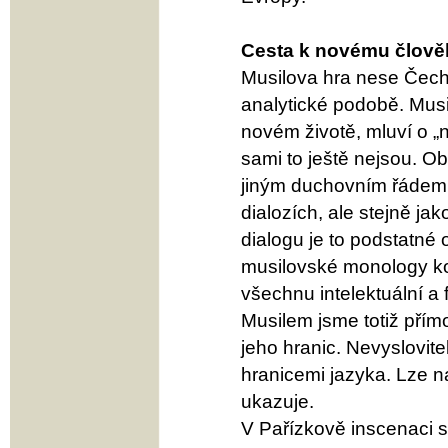
Cesta k novému člově
Musilova hra nese Čech
analytické podobě. Musi
novém životě, mluví o „
sami to ještě nejsou. 
jiným duchovním řádem, 
dialozích, ale stejně j
dialogu je to podstatné 
musilovské monology ko
všechnu intelektuální a 
Musilem jsme totiž přím
jeho hranic. Nevyslovit
hranicemi jazyka. Lze n
ukazuje.
V Pařízkově inscenaci s