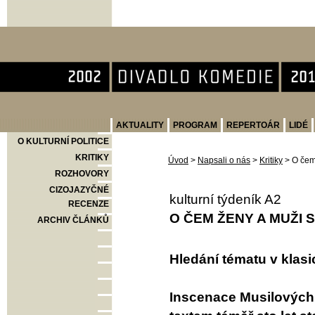
Divadlo Komedie
AKTUALITY
PROGRAM
REPERTOÁR
LIDÉ
O KULTURNÍ POLITICE
KRITIKY
Úvod
>
Napsali o nás
>
Kritiky
>
O čem
ROZHOVORY
CIZOJAZYČNÉ
kulturní týdeník A2
RECENZE
O ČEM ŽENY A MUŽI S
ARCHIV ČLÁNKŮ
Hledání tématu v klasi
Inscenace Musilových 