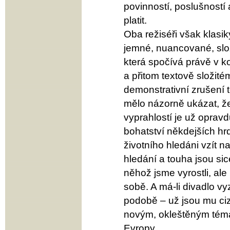
povinností, poslušností 
platit.
Oba režiséři však klasiky
jemné, nuancované, slož
která spočívá právě v k
a přitom textově složit
demonstrativní zrušení
mělo názorně ukázat, že
vyprahlostí je už oprav
bohatství někdejších hrdi
životního hledáni vzít 
hledání a touha jsou sice
něhož jsme vyrostli, ale
sobě. A má-li divadlo vy
podobě – už jsou mu cizí
novým, okleštěným témat
Evropy.