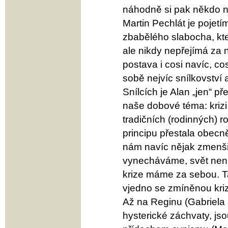
náhodně si pak někdo něk
Martin Pechlát je pojet
zbabělého slabocha, kter
ale nikdy nepřejímá za
postava i cosi navíc, 
sobě nejvíc snílkovství
Snílcích je Alan „jen“ p
naše dobové téma: krizi
tradičních (rodinných) r
principu přestala obecn
nám navíc nějak zmenšil
vynecháváme, svět není 
krize máme za sebou. Ta
vjedno se zmíněnou kriz
Až na Reginu (Gabriela 
hysterické záchvaty, js