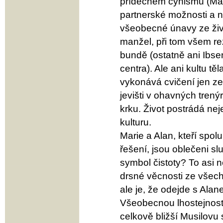
přídechem cynismu (Mar
partnerské možnosti a n
všeobecné únavy ze ži
manžel, při tom všem re
bundě (ostatně ani Ibse
centra). Ale ani kultu t
vykonává cvičení jen ze
jevišti v ohavných trený
krku. Život postrádá nej
kulturu.
Marie a Alan, kteří spol
řešení, jsou oblečeni sl
symbol čistoty? To asi 
drsné věcnosti ze všech
ale je, že odejde s Alan
Všeobecnou lhostejnost
celkově bližší Musilovu