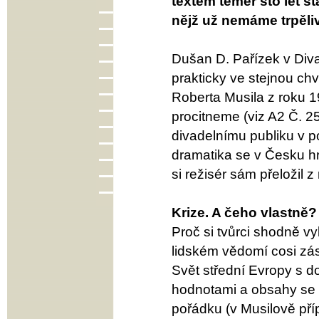
textem téměř sto let st
nějž už nemáme trpěliv
Dušan D. Pařízek v Div
prakticky ve stejnou chví
Roberta Musila z roku 
procitneme (viz A2 Č. 2
divadelnímu publiku v 
dramatika se v Česku hr
si režisér sám přeložil 
Krize. A čeho vlastně?
Proč si tvůrci shodně vyb
lidském vědomí cosi zás
Svět střední Evropy s d
hodnotami a obsahy se s
pořádku (v Musilově příp