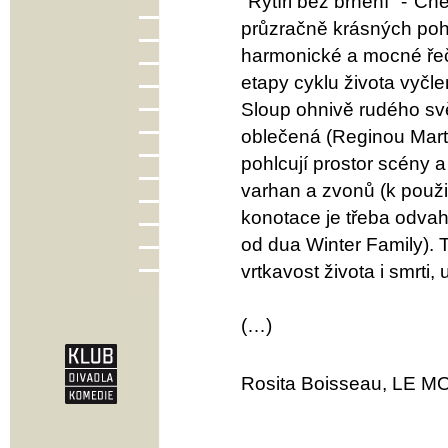
"Rytíři bez brnění" -"Ch
průzračně krásných pohy
harmonické a mocné řeč
etapy cyklu života vyčl
Sloup ohnivě rudého svě
oblečená (Reginou Martin
pohlcují prostor scény 
varhan a zvonů (k použit
konotace je třeba odvah
od dua Winter Family). 
vrtkavost života i smrti
(…)
Rosita Boisseau, LE M