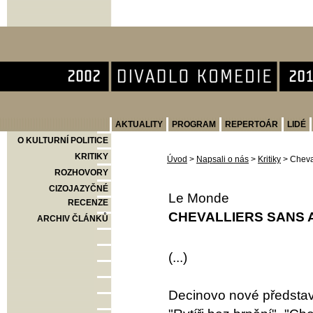
Divadlo Komedie
AKTUALITY
PROGRAM
REPERTOÁR
LIDÉ
O KULTURNÍ POLITICE
KRITIKY
Úvod
>
Napsali o nás
>
Kritiky
>
Cheval
ROZHOVORY
CIZOJAZYČNÉ
Le Monde
RECENZE
CHEVALLIERS SANS A
ARCHIV ČLÁNKŮ
(...)
Decinovo nové představe