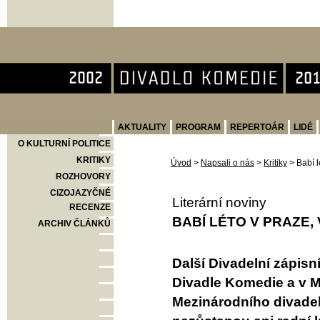
Divadlo Komedie
AKTUALITY
PROGRAM
REPERTOÁR
LIDÉ
O KULTURNÍ POLITICE
KRITIKY
Úvod
>
Napsali o nás
>
Kritiky
>
Babí l
ROZHOVORY
CIZOJAZYČNÉ
Literární noviny
RECENZE
BABÍ LÉTO V PRAZE, 
ARCHIV ČLÁNKŮ
Další Divadelní zápis
Divadle Komedie a v M
Mezinárodního divade