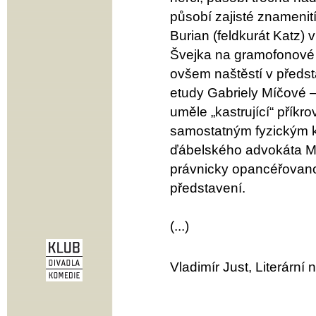
působí zajisté znamenití
Burian (feldkurát Katz
Švejka na gramofonové d
ovšem naštěstí v předsta
etudy Gabriely Míčové –
uměle „kastrující“ příkro
samostatným fyzickým 
ďábelského advokáta Ma
právnicky opancéřovano
představení.
(...)
Vladimír Just, Literární 