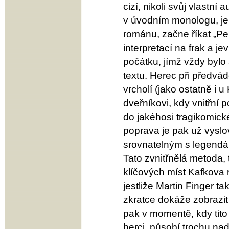
cizí, nikoli svůj vlastní
v úvodním monologu, jen
románu, začne říkat „Pe
interpretací na frak a je
počátku, jímž vždy bylo 
textu. Herec při předvád
vrcholí (jako ostatně i
dveřníkovi, kdy vnitřní
do jakéhosi tragikomick
poprava je pak už vysl
srovnatelným s legendá
Tato zvnitřnělá metoda,
klíčových míst Kafkova 
jestliže Martin Finger 
zkratce dokáže zobrazit 
pak v momentě, kdy tito
herci, působí trochu nad