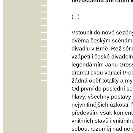
nezůstanou ani radní k
(...)
Vstoupit do nové sezón
dvěma českým scénám:
divadlu v Brně. Režisér
vzápětí i české divadel
legendárním Janu Grossm
dramatickou variaci Proc
žádná oběť totality a mys
Od první do poslední se
hlavy, všechny postavy
nejvnitřnějších úzkostí,
především však komentář
vnitřních stavů i vnitř
sebou, rozuměj nad něk