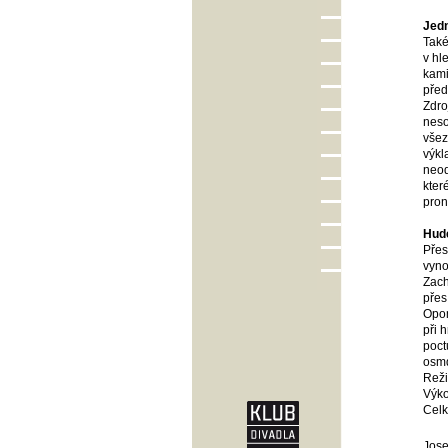
Jedn
Také
v hl
kami
před
Zdro
neso
všez
výkl
neod
kter
pron
Hude
Přes
vyno
Zach
přes
Opom
při 
poct
osmd
Rež
Výko
Celk
Jose