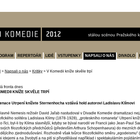
OGRAM
REPERTOÁR
LIDÉ
VSTUPENKY
NAPSALI O NÁS
DIVADLO
d
>
Napsali o nás
>
Kritiky
>
V Komedii kníže skvěle trpí
á fronta dnes
OMEDII KNÍŽE SKVĚLE TRPÍ
enace Utrpení knížete Sternenhocha vzdává hold autorovi Ladislavu Klímovi
lavné Nemesis režisér David Jařab nastudoval v Divadle Komedie dramatizaci ne
zofického solitéra Ladislava Klímy (1878-1928), „groteskního romaneta“ Utrpení kní
o říci, byl-li by Klíma slavnější, kdyby se býval narodil ve Francii jako Jean-Paul S
 svých filozofických předchůdců (především Arthura Schopenhaeura) do mezních d
dějícího zjednodušování. Rozhodně však tvůrce filozofického směru „egodeismu“ (
i idejemi a na živobytí a na pití si přivydělával například i spektakulárním pojídá