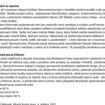
ání za oponou
 při inscenaci Utrpení knížete Sternenhocha bylo z hlediště učiněno jeviště a děj 
edišti. Skvělá úvodní scéna - vyjednávání šlechtického „degena“ Ursternenhocha (S
zole s přízemním lidským exemplářem Otcem (Jiří Štrébl) o jeho dceru Helgu - se 
 zraky diváků…
jem klímovské grotesknosti není jen nepoměr mezi vysokým a nízkým uvnitř tohoto 
uměřitelnost mezi tímto upadlým světem a brutálně božským světem skutečným, p
ahrnující Záře. Spíše než jako indický Májin závoj, který šálivě zastírá skutečnost, 
adu jako hodně těžké, špinavé záclony. Odtud tedy až dryáčnická krutost některýc
ehrává pouze v tomto světě, ale také v „postmortalii“ - z toho důvodu se v inscena
é souží Sternenhocha. Robustní plavá domina před zavražděním (Vanda Hybnerová
ásledující svého manžela a vraha až k hořkému konci. Té propůjčila zlověstnou po
bní pocta Klímovi
 jistou statičnost a dlouhé monology má představení řadu sugestivních spádných mís
řování se Helžiny ruky, paže a posléze celé postavy za sedadly v hledišti, „obsk
), Sternenhochovo setkání s Helgou provázené pověstným zaklínáním Helgo, do pr
 přízračně nasvícená sedadla, ale především závěrečná scéna „splynutí“ pološíle
enout nelze hudbu Ivana Achera, která je velmi výstižná, nikoli jenom podmalováv
hraní dusítka či smyčce ze skelné vlny a k tomu přízračně přiboudlý operní zpěv - kl
u Klímovu duchu, a především jeho humoru, který případná filozofická zjednodušen
esát let po autorově smrti.
ie 80 %
ny herců 90 %
ový dojem 90 %
f Mlejnek, Mladá fronta dnes, 4. května 2007