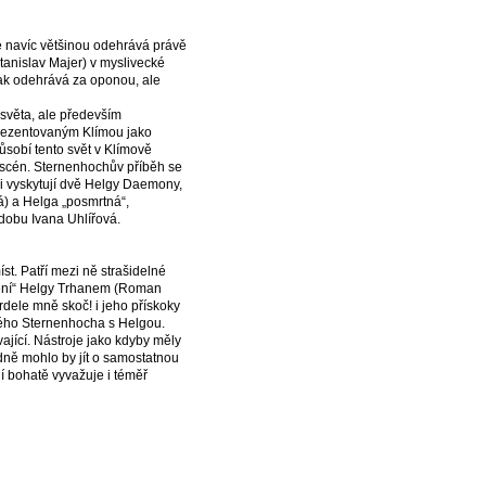
se navíc většinou odehrává právě
tanislav Majer) v myslivecké
tak odehrává za oponou, ale
světa, ale především
rezentovaným Klímou jako
působí tento svět v Klímově
h scén. Sternenhochův příběh se
ci vyskytují dvě Helgy Daemony,
) a Helga „posmrtná“,
dobu Ivana Uhlířová.
t. Patří mezi ně strašidelné
očení“ Helgy Trhanem (Roman
dele mně skoč! i jeho přískoky
ného Sternenhocha s Helgou.
ající. Nástroje jako kdyby měly
idně mohlo by jít o samostatnou
í bohatě vyvažuje i téměř