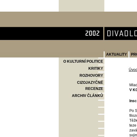
Divadlo Komedie
AKTUALITY
PR
O KULTURNÍ POLITICE
KRITIKY
Úvo
ROZHOVORY
CIZOJAZYČNÉ
Mlad
RECENZE
V K
ARCHIV ČLÁNKŮ
Insc
Po S
filo
Těžk
teze
zavá
svým