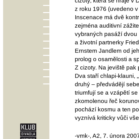
cizoty, která se hraje v 
z roku 1976 (uvedeno v
Inscenace má dvě kontras
zejména auditivní záži
vybraných pasáží dvou 
a životní partnerky Fri
Ernstem Jandlem od jeh
prolog o osamělosti a 
Z cizoty. Na jeviště pak
Dva staří chlapi-klauni,
druhý – předvádějí sebe
triumfují se a vzápětí 
zkomolenou řeč korunova
pochází kosmu a ten po
vyznívá kriticky vůči v
-vmk-, A2, 7. února 200