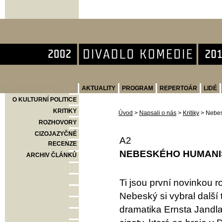
Divadlo Komedie
AKTUALITY
PROGRAM
REPERTOÁR
LIDÉ
O KULTURNÍ POLITICE
KRITIKY
Úvod
>
Napsali o nás
>
Kritiky
>
Nebes
ROZHOVORY
CIZOJAZYČNÉ
A2
RECENZE
NEBESKÉHO HUMANI
ARCHIV ČLÁNKŮ
Ti jsou první novinkou 
Nebeský si vybral další
dramatika Ernsta Jandla