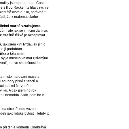
Z matiky jsem propadala. Často
de s Iljou Rackem z hlavy rychle
lediště ozvalo: "Jo, správně."
lásil, že z matematického
všichni marně vztahujeme.
čům, ale jak se jim čím dám víc
 strašně těžké je akceptovat.
jak jsem k ní tvrdá, jak jí nic
 se jí podobám.
ířka a táta mim.
 by je muselo vnímat zjitřenými
vení", ale ve skutečnosti ho
enže místo malování musela
e soubory písní a tanců a
áct, dal mi červeného
ilku. A pak jsem ho rok
pit nemohla. A tak jsem ho v
jí na otce těsnou vazbu,
ěti jako lidské bytosti. Tehdy to
ko při téhle komedii. Odehrává