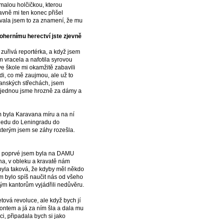
 malou holčičkou, kterou
avně mi ten konec přišel
žovala jsem to za znamení, že mu
ohernímu herectví jste zjevně
zuřivá reportérka, a když jsem
m vracela a nafotila syrovou
ve škole mi okamžitě zabavili
di, co mě zaujmou, ale už to
anských střechách, jsem
ajednou jsme hrozně za dámy a
 byla Karavana míru a na ní
ojedu do Leningradu do
kterým jsem se záhy rozešla.
že poprvé jsem byla na DAMU
na, v obleku a kravatě nám
byla taková, že kdyby měl někdo
m bylo spíš naučit nás od všeho
erým kantorům vyjádřili nedůvěru.
tová revoluce, ale když bych jí
ontem a já za ním šla a dala mu
i, připadala bych si jako