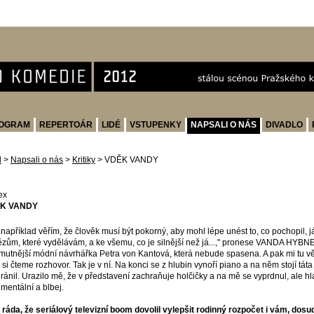
OGRAM
REPERTOÁR
LIDÉ
VSTUPENKY
NAPSALI O NÁS
DIVADLO
d
>
Napsali o nás
>
Kritiky
>
VDĚK VANDY
ex
K VANDY
já například věřím, že člověk musí být pokorný, aby mohl lépe unést to, co pochopil, j
zům, které vydělávám, a ke všemu, co je silnější než já...," pronese VANDA HYBNE
mutnější módní návrhářka Petra von Kantová, která nebude spasena. A pak mi tu vě
 si čteme rozhovor. Tak je v ní. Na konci se z hlubin vynoří piano a na něm stojí tát
ránil. Urazilo mě, že v představení zachraňuje holčičky a na mě se vyprdnul, ale hl
imentální a blbej.
 ráda, že seriálový televizní boom dovolil vylepšit rodinný rozpočet i vám, do