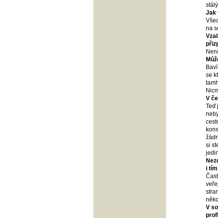
stál
Jak 
Všec
na s
Vzal
přiz
Není
Může
Baví
se k
tamh
Nicm
V če
Teď 
neby
cest
kons
žádn
si s
jedi
Nezd
i tí
Čast
veře
stra
někd
V so
prof