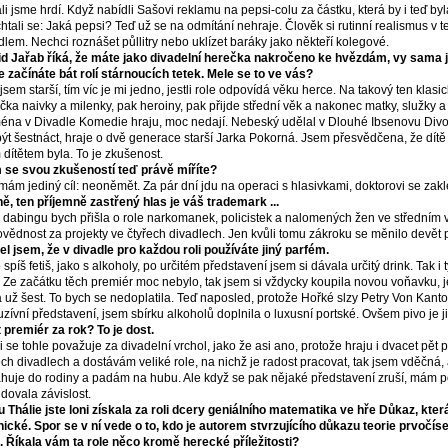
li jsme hrdí. Když nabídli Sašovi reklamu na pepsi-colu za částku, která by i teď byla
htali se: Jaká pepsi? Teď už se na odmítání nehraje. Člověk si rutinní realismus v 
dlem. Nechci roznášet půllitry nebo uklízet baráky jako někteří kolegové.
d Jařab říká, že máte jako divadelní herečka nakročeno ke hvězdám, vy sama js
e začínáte bát rolí stárnoucích tetek. Mele se to ve vás?
jsem starší, tím víc je mi jedno, jestli role odpovídá věku herce. Na takový ten klasic
čka naivky a milenky, pak heroiny, pak přijde střední věk a nakonec matky, služky a c
éna v Divadle Komedie hraju, moc nedají. Nebeský udělal v Dlouhé Ibsenovu Divo
ýt šestnáct, hraje o dvě generace starší Jarka Pokorná. Jsem přesvědčena, že dítě
 dítětem byla. To je zkušenost.
se svou zkušeností teď právě míříte?
mám jediný cíl: neoněmět. Za pár dní jdu na operaci s hlasivkami, doktorovi se za
ě, ten příjemně zastřený hlas je váš trademark ...
 v dabingu bych přišla o role narkomanek, policistek a nalomených žen ve středním
vědnost za projekty ve čtyřech divadlech. Jen kvůli tomu zákroku se měnilo devět 
el jsem, že v divadle pro každou roli používáte jiný parfém.
o spíš fetiš, jako s alkoholy, po určitém představení jsem si dávala určitý drink. Tak 
t. Ze začátku těch premiér moc nebylo, tak jsem si vždycky koupila novou voňavku, j
 už šest. To bych se nedoplatila. Teď naposled, protože Hořké slzy Petry Von Kant
uzívní představení, jsem sbírku alkoholů doplnila o luxusní portské. Ovšem pivo je ji
 premiér za rok? To je dost.
li se tohle považuje za divadelní vrchol, jako že asi ano, protože hraju i dvacet pět
ech divadlech a dostávám veliké role, na nichž je radost pracovat, tak jsem vděčná,
huje do rodiny a padám na hubu. Ale když se pak nějaké představení zruší, mám po
dovala závislost.
 Thálie jste loni získala za roli dcery geniálního matematika ve hře Důkaz, kter
ické. Spor se v ní vede o to, kdo je autorem stvrzujícího důkazu teorie prvočís
. Říkala vám ta role něco kromě herecké příležitosti?