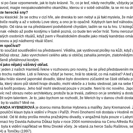
 si po čase vzpomenete, jak to bylo krásné. To, co je teď, nikdy nechytíte, vždycky j
avost, magie neopakovatelného okamžiku, kterou si v sobě odnášíte, ta se mi na div
áte herecké sny?
sou klasické: že se octnu v cizí hře, ale dneska to sen nebyl a já fakt myslela, že má
viče reality a až v sobotu Love story, a ono je to opačně. Kdybych tam teď náhodou
lejilo. Od rána se na představení podvědomě chystám, ladím se na tu hru. U kolegů 
inak -někdo až podle kostýmu v šatně pozná, co bude ten večer hrát. Tomu nerozumí
lých osobních rituálů, když jsem v Realistickém divadle jako mladý kandrdas om
bovou a její nádherný rituál líčení.
em spočíval?
 to součást soustředění na představení. Věděla, jak vystínovat plošky na kůži, když
bličeji obraz. Jako vyvrcholení celého aktu si obličej zahalila jemným, zlatohnědý
šeně přetáhnout kostým.
ní jako nějaký vášnivý obřad.
 jeden z našich Hamletů řekne v rozhovoru pro noviny, že se před představením mus
to trochu nablble. Lidi si řeknou: vždyť je herec, hrál to stokrát, co má nabírat? A te
áku hrálo slavné japonské divadlo, tátovi bylo dovoleno zúčastnit se části obřadu 
táta, který skoro půl století hraje divadlo, mohl vkleče a z boku sledovat, jak na seb
ná tvořit postavu. Jeho tvář mohl sledovat pouze v zrcadle. Není to nic nového. Japon
 víc než obrazu nebo architektury, protože ta je trvalá, zatímco on je smrtelný a dost
žit svým talentem. Je to, jako bychom se rozhodli, že Werich by v danou chvíli dosta
by to vadilo? Mně ne.
VANDA HYBNEROVÁ
je dcerou mima Borise Hybnera a malířky Jany Kremanové. 
 pouliční klaun byla k vidění v Praze i Paříži. První činoherní roli dostala v Hodině
ické. Od té doby prošla mnoha pražskýmu divadly, v angažmá byla pouze v Labyrint
enaci hry Davida Auburna Důkaz byla v roce 2004 nominována na Cenu Alfreda Ra
u byla k vidění například ve filmu Divoké včely. Je vdaná za herce Sašu Rašilova, 
4) a Toničku (1997).