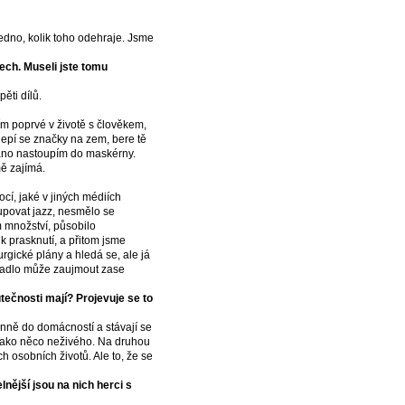
edno, kolik toho odehraje. Jsme
ech. Museli jste tomu
ěti dílů.
ím poprvé v životě s člověkem,
lepí se značky na zem, bere tě
 ráno nastoupím do maskérny.
mě zajímá.
ocí, jaké v jiných médiích
kupovat jazz, nesmělo se
m množství, působilo
 k prasknutí, a přitom jsme
rgické plány a hledá se, ale já
divadlo může zaujmout zase
tečnosti mají? Projevuje se to
enně do domácností a stávají se
s jako něco neživého. Na druhou
h osobních životů. Ale to, že se
nější jsou na nich herci s