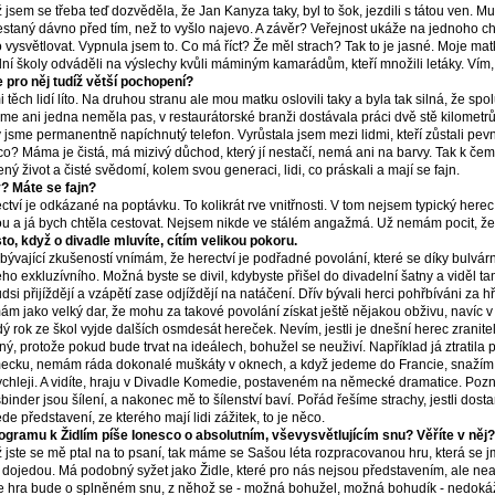
 jsem se třeba teď dozvěděla, že Jan Kanyza taky, byl to šok, jezdili s tátou ven. Mus
estaný dávno před tím, než to vyšlo najevo. A závěr? Veřejnost ukáže na jednoho ch
 vysvětlovat. Vypnula jsem to. Co má říct? Že měl strach? Tak to je jasné. Moje ma
dní školy odváděli na výslechy kvůli máminým kamarádům, kteří množili letáky. Vím, 
 pro něj tudíž větší pochopení?
i těch lidí líto. Na druhou stranu ale mou matku oslovili taky a byla tak silná, že spo
sme ani jedna neměla pas, v restaurátorské branži dostávala práci dvě stě kilometrů
 jsme permanentně napíchnutý telefon. Vyrůstala jsem mezi lidmi, kteří zůstali pevní
co? Máma je čistá, má mizivý důchod, který jí nestačí, nemá ani na barvy. Tak k če
ený život a čisté svědomí, kolem svou generaci, lidi, co práskali a mají se fajn.
? Máte se fajn?
ctví je odkázané na poptávku. To kolikrát rve vnitřnosti. V tom nejsem typický herec, 
ou a já bych chtěla cestovat. Nejsem nikde ve stálém angažmá. Už nemám pocit, že
to, když o divadle mluvíte, cítím velikou pokoru.
ibývající zkušeností vnímám, že herectví je podřadné povolání, které se díky bulvár
ho exkluzívního. Možná byste se divil, kdybyste přišel do divadelní šatny a viděl ta
dsi přijíždějí a vzápětí zase odjíždějí na natáčení. Dřív bývali herci pohřbíváni za h
ám jako velký dar, že mohu za takové povolání získat ještě nějakou obživu, navíc 
ý rok ze škol vyjde dalších osmdesát hereček. Nevím, jestli je dnešní herec zranite
ný, protože pokud bude trvat na ideálech, bohužel se neuživí. Například já ztratil
cku, nemám ráda dokonalé muškáty v oknech, a když jedeme do Francie, snažím 
ychleji. A vidíte, hraju v Divadle Komedie, postaveném na německé dramatice. Po
binder jsou šílení, a nakonec mě to šílenství baví. Pořád řešíme strachy, jestli dost
de představení, ze kterého mají lidi zážitek, to je něco.
ogramu k Židlím píše Ionesco o absolutním, vševysvětlujícím snu? Věříte v něj?
 jste se mě ptal na to psaní, tak máme se Sašou léta rozpracovanou hru, která se
 dojedou. Má podobný syžet jako Židle, které pro nás nejsou představením, ale neal
 hra bude o splněném snu, z něhož se - možná bohužel, možná bohudík - nedokážete