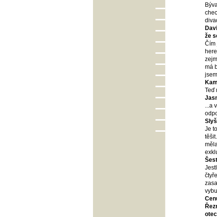
Býva
chec
diva
Davi
že s
Čím 
here
zejm
má b
jsem
Kam 
Teď 
Jasn
...a
odpo
Slyš
Je t
těši
měla
exkl
Šest
Jest
čtyř
zasa
vybu
Cenu
Řezn
otec