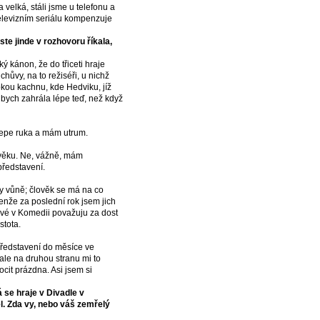
 velká, stáli jsme u telefonu a
televizním seriálu kompenzuje
te jinde v rozhovoru říkala,
ký kánon, že do třiceti hraje
hůvy, na to režiséři, u nichž
kou kachnu, kde Hedviku, jíž
 bych zahrála lépe teď, než když
klepe ruka a mám utrum.
 věku. Ne, vážně, mám
představení.
i ty vůně; člověk se má na co
enže za poslední rok jsem jich
ové v Komedii považuju za dost
stota.
 představení do měsíce ve
 ale na druhou stranu mi to
cit prázdna. Asi jsem si
á se hraje v Divadle v
el. Zda vy, nebo váš zemřelý