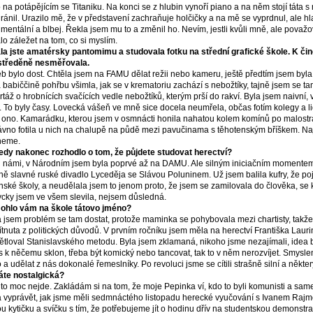
o na potápějícím se Titaniku. Na konci se z hlubin vynoří piano a na něm stojí táta s
ránil. Urazilo mě, že v představení zachraňuje holčičky a na mě se vyprdnul, ale hl
imentální a blbej. Řekla jsem mu to a změnil ho. Nevím, jestli kvůli mně, ale pova
lo záležet na tom, co si myslím.
la jste amatérsky pantomimu a studovala fotku na střední grafické škole. K čin
středěně nesměřovala.
b bylo dost. Chtěla jsem na FAMU dělat režii nebo kameru, ještě předtím jsem byla 
a babiččině pohřbu všimla, jak se v krematoriu zachází s nebožtíky, tajně jsem se ta
rtáž o hrobnících svačících vedle nebožtíků, kterým prší do rakví. Byla jsem naivní, 
y. To byly časy. Lovecká vášeň ve mně sice docela neumřela, občas fotím kolegy a li
 ono. Kamarádku, kterou jsem v osmnácti honila nahatou kolem komínů po malostr
vno fotila u nich na chalupě na půdě mezi pavučinama s těhotenským bříškem. N
neme.
edy nakonec rozhodlo o tom, že půjdete studovat herectví?
 námi, v Národním jsem byla poprvé až na DAMU. Ale silným iniciačním momentem
ně slavné ruské divadlo Lyceděja se Slávou Poluninem. Už jsem balila kufry, že p
nské školy, a neudělala jsem to jenom proto, že jsem se zamilovala do člověka, se 
cky jsem ve všem slevila, nejsem důsledná.
ohlo vám na škole tátovo jméno?
 jsem problém se tam dostat, protože maminka se pohybovala mezi chartisty, tak
tnuta z politických důvodů. V prvním ročníku jsem měla na herectví Františka Lauri
ětloval Stanislavského metodu. Byla jsem zklamaná, nikoho jsme nezajímali, idea 
s k něčemu sklon, třeba být komický nebo tancovat, tak to v něm nerozvíjet. Smysle
 a udělat z nás dokonalé řemeslníky. Po revoluci jsme se cítili strašně silní a někt
te nostalgická?
to moc nejde. Zakládám si na tom, že moje Pepinka ví, kdo to byli komunisti a same
 vyprávět, jak jsme měli sedmnáctého listopadu herecké vyučování s Ivanem Rajm
u kytičku a svíčku s tím, že potřebujeme jít o hodinu dřív na studentskou demonstrac