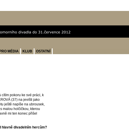
PRO MÉDIA
KLUB
OSTATNÍ
á cítím pokoru ke své práci, k
ROVÁ (37) na jevišti jako
tu ještě napíše na ubrousek,
a s malou holčičkou, kterou
avně mi ten konec přišel
sud hlavně divadelním hercům?