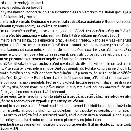
ý plat na složenky je nutnost.
vyžije rodina dvou herců?
hny mé měsíční honoráře jdou na složenky. Saša v Národním má stálou gáži a je j
obě ekonomicky závislí.
a jste roli v seriálu Ordinace v růžové zahradě, Saša účinkuje v Rodinných pout
působit rytmus rodiny se dvěma dcerami?
 to tak časově náročné, jak se zdá. Za jeden natáčecí den vytočím scény do čtyř až p
 pro vás být angažmá v takovém seriálu ještě v něčem profesní výzva?
 mě role řemeslníka, co s emocemi pracuje jako s hřebíky. Ráno se v maskérně vid
terým se mám za dvacet minut vášnivě líbat. Osobní invence na place je nulová, na
leta kamera od pasu nebo v detailu. Je to o potlačení ega, texty se učím, až když
éně je to pro mě nové a ten zvláštní trénink asertivity uprostřed desítek cizích lidí 
m se po sametové revoluci nejvíc změnila vaše profese?
je těžší o diváky bojovat, protože před revolucí bylo divadlo zdrojem informací a em
ly. V televizi byly vrcholem emoce Dietlovy seriály, do Polské kultury jsme chodili 
ovat a člověk hledal svět v něčem živočišném. Už jenom to, že se lidi sešli ve větší
piračně. Když jsme v Branickém divadle hráli pantomimu, přišlo tři sta lidí, narváno
é politické narážky nedělali. Teď se v divadlech hrozně přemýšlí, stavějí se dramatu
tejně myslím, že ten konzum a příval mrtvé kultury z televizí jsou tak obrovské, že 
ně tím, že si na nás mohou diváci sáhnout.
á se vám, že je hercům v tomto státě přisuzována větší váha, než jakou ve sku
m, že se v rozhovorech vyjadřují prakticky ke všemu.
o nejde o víc než o zneužívání mediálního postavení lidí, kteří lezou lidem každod
jným majetkem. Lidé na ulici na nás pokřikují jmény postav ze seriálu, vnímají ná
nu se skoro každý zajímá o soukromí herců, sbírá o nich drby a hodnotí je podle jejic
o s někým rozchází nebo chlastá, nemá přece vliv na jeho talent.
uvislosti se zveřejněnými seznamy spolupracovníků StB mi došlo, že nejzranitel
láklou tváří.