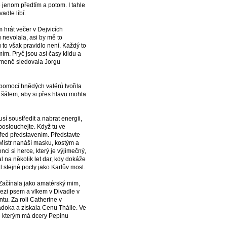
e jenom předtím a potom. I tahle
adle líbí.
m hrát večer v Dejvicích
 nevolala, asi by mě to
to však pravidlo není. Každý to
m. Pryč jsou asi časy klidu a
ámeně sledovala Jorgu
 pomocí hnědých valérů tvořila
m šálem, aby si přes hlavu mohla
í soustředit a nabrat energii,
ď poslouchejte. Když tu ve
před představením. Představte
e Mistr nanáší masku, kostým a
ci si herce, který je výjimečný,
al na několik let dar, kdy dokáže
l stejné pocty jako Karlův most.
Začínala jako amatérský mim,
 mezi psem a vlkem v Divadle v
u. Za roli Catherine v
doka a získala Cenu Thálie. Ve
se kterým má dcery Pepinu