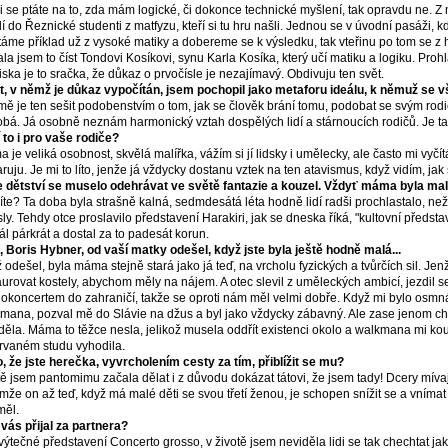
li se ptáte na to, zda mám logické, či dokonce technické myšlení, tak opravdu ne. 
í do Řeznické studenti z matfyzu, kteří si tu hru našli. Jednou se v úvodní pasáži, k
táme příklad už z vysoké matiky a dobereme se k výsledku, tak vteřinu po tom se z h
la jsem to číst Tondovi Kosíkovi, synu Karla Kosíka, který učí matiku a logiku. Proh
iska je to sračka, že důkaz o prvočísle je nezajímavý. Obdivuju ten svět.
t, v němž je důkaz vypočítán, jsem pochopil jako metaforu ideálu, k němuž se 
mě je ten sešit podobenstvím o tom, jak se člověk brání tomu, podobat se svým rodi
bá. Já osobně neznám harmonický vztah dospělých lidí a stárnoucích rodičů. Je tak
í to i pro vaše rodiče?
 je veliká osobnost, skvělá malířka, vážím si jí lidsky i umělecky, ale často mi vyčítá, 
ruju. Je mi to líto, jenže já vždycky dostanu vztek na ten atavismus, když vidím, jak
 dětství se muselo odehrávat ve světě fantazie a kouzel. Vždyť máma byla mal
íte? Ta doba byla strašně kalná, sedmdesátá léta hodně lidí radši prochlastalo, než
ly. Tehdy otce proslavilo představení Harakiri, jak se dneska říká, "kultovní předsta
ál párkrát a dostal za to padesát korun.
, Boris Hybner, od vaší matky odešel, když jste byla ještě hodně malá...
 odešel, byla máma stejně stará jako já teď, na vrcholu fyzických a tvůrčích sil. J
aurovat kostely, abychom měly na nájem. A otec slevil z uměleckých ambicí, jezdil s
okoncertem do zahraničí, takže se oproti nám měl velmi dobře. Když mi bylo osmn
mana, pozval mě do Slávie na džus a byl jako vždycky zábavný. Ale zase jenom chv
děla. Máma to těžce nesla, jelikož musela oddřít existenci okolo a walkmana mi kou
rvaném studu vyhodila.
o, že jste herečka, vyvrcholením cesty za tím, přiblížit se mu?
tě jsem pantomimu začala dělat i z důvodu dokázat tátovi, že jsem tady! Dcery míva
mže on až teď, když má malé děti se svou třetí ženou, je schopen snížit se a vnímat d
měl.
vás přijal za partnera?
výtečné představení Concerto grosso, v životě jsem neviděla lidi se tak chechtat ja