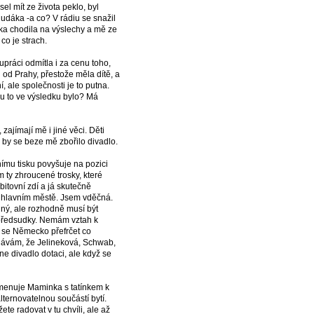
el mít ze života peklo, byl
udáka -a co? V rádiu se snažil
tka chodila na výslechy a mě ze
co je strach.
lupráci odmítla i za cenu toho,
 od Prahy, přestože měla dítě, a
, ale společnosti je to putna.
mu to ve výsledku bylo? Má
zajímají mě i jiné věci. Děti
 by se beze mě zbořilo divadlo.
nímu tisku povyšuje na pozici
m ty zhroucené trosky, které
řbitovní zdí a já skutečně
v hlavním městě. Jsem vděčná.
lný, ale rozhodně musí být
a předsudky. Nemám vztah k
se Německo přefrčet co
znávám, že Jelineková, Schwab,
ane divadlo dotaci, ale když se
 jmenuje Maminka s tatínkem k
ternovatelnou součástí bytí.
 radovat v tu chvíli, ale až