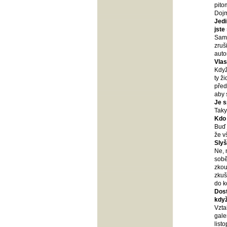
pito
Dojm
Jedi
jste
Same
zruš
auto
Vlas
Když
ty ž
před
aby 
Je s
Taky
Kdo 
Buď 
že v
Slyš
Ne, 
sobě
zkou
zkuš
do k
Dost
když
Vzta
gale
list