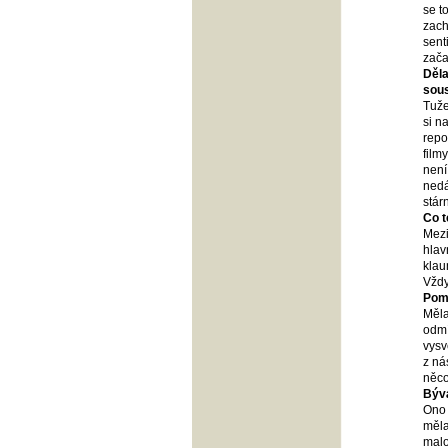
se t
zach
sent
zača
Děla
sou
Tuže
si n
repo
film
není
nedá
stár
Co t
Mezi
hlav
klau
Vždy
Pom
Měla
odmí
vysv
z ná
něco
Bývá
Ono 
měla
malo