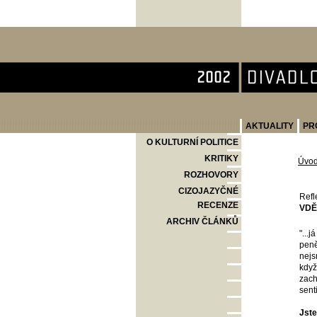
Divadlo Komedie
AKTUALITY
PR
O KULTURNÍ POLITICE
KRITIKY
Úvo
ROZHOVORY
CIZOJAZYČNÉ
Refl
RECENZE
VDĚ
ARCHIV ČLÁNKŮ
"...
peně
nejs
když
zach
sent
Jste