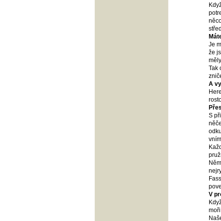
Když
potr
něco
stře
Máte
Je m
že j
měly
Tak 
znič
A vy
Here
rost
Přes
S př
něče
odku
vním
Každ
pruž
Něme
nejr
Fass
pove
V pr
Když
moři
Naše