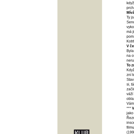
když
prch
Mív
Ty j
Send
vyko
má j
poma
Kotr
V č
Byla
na o
neru
To z
Když
zní 
Stav
si, 
začí
váží
obla
Vám 
***
jako
Řezn
insc
film
(199