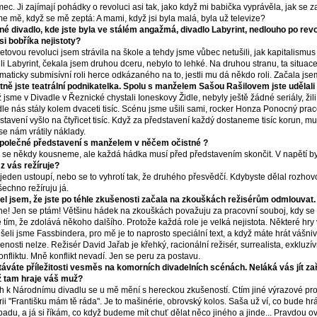
mec. Ji zajímají pohádky o revoluci asi tak, jako když mi babička vyprávěla, jak se 
e mě, když se mě zeptá: A mami, když jsi byla malá, byla už televize?
né divadlo, kde jste byla ve stálém angažmá, divadlo Labyrint, nedlouho po revol
 si bobříka nejistoty?
tovou revoluci jsem strávila na škole a tehdy jsme vůbec netušili, jak kapitalism
ili Labyrint, čekala jsem druhou dceru, nebylo to lehké. Na druhou stranu, ta situac
maticky submisívní roli herce odkázaného na to, jestli mu dá někdo roli. Začala jse
tně jste teatrální podnikatelka. Spolu s manželem Sašou Rašilovem jste udělali p
 jsme v Divadle v Řeznické chystali Ioneskovy Židle, nebyly ještě žádné seriály, žili
idle nás stály kolem dvaceti tisíc. Scénu jsme ušili sami, rocker Honza Ponocný pr
stavení vyšlo na čtyřicet tisíc. Když za představení každý dostaneme tisíc korun, mu
se nám vrátily náklady.
polečné představení s manželem v něčem očistné ?
 se někdy kousneme, ale každá hádka musí před představením skončit. V napětí b
z vás režíruje?
jeden ustoupí, nebo se to vyhrotí tak, že druhého přesvědčí. Kdybyste dělal rozhovo
šechno režíruju já.
el jsem, že jste po téhle zkušenosti začala na zkouškách režisérům odmlouvat.
ne! Jen se ptám! Většinu hádek na zkouškách považuju za pracovní souboj, kdy se
 tím, že zdolává někoho dalšího. Protože každá role je velká nejistota. Některé hry
šeli jsme Fassbindera, pro mě je to naprosto speciální text, a když máte hrát vášniv
enosti nelze. Režisér David Jařab je křehký, racionální režisér, surrealista, exkluzí
onfliktu. Mně konflikt nevadí. Jen se peru za postavu.
áváte příležitosti vesměs na komorních divadelních scénách. Neláká vás jít zař
 tam hraje váš muž?
h k Národnímu divadlu se u mě mění s hereckou zkušeností. Ctím jiné výrazové pros
rii "Františku mám tě ráda". Je to mašinérie, obrovský kolos. Saša už ví, co bude hrá
opadu, a já si říkám, co když budeme mít chuť dělat něco jiného a jinde... Pravdou o