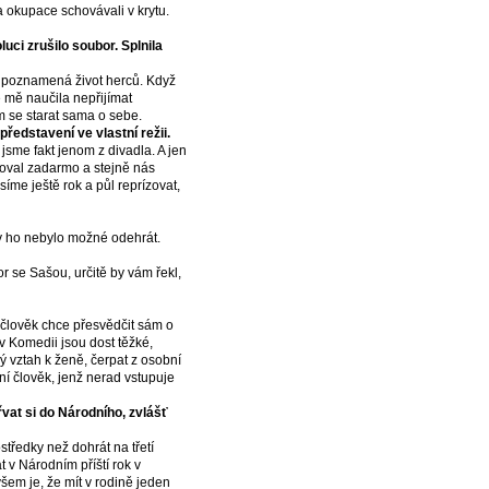
za okupace schovávali v krytu.
uci zrušilo soubor. Splnila
us poznamená život herců. Když
e mě naučila nepřijímat
m se starat sama o sebe.
ředstavení ve vlastní režii.
 jsme fakt jenom z divadla. A jen
acoval zadarmo a stejně nás
síme ještě rok a půl reprízovat,
y ho nebylo možné odehrát.
r se Sašou, určitě by vám řekl,
 člověk chce přesvědčit sám o
 v Komedii jsou dost těžké,
ý vztah k ženě, čerpat z osobní
vní člověk, jenž nerad vstupuje
vat si do Národního, zvlášť
tředky než dohrát na třetí
t v Národním příští rok v
všem je, že mít v rodině jeden