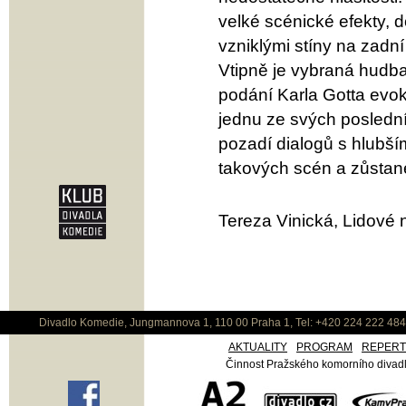
velké scénické efekty, 
vzniklými stíny na zadní
Vtipně je vybraná hudba
podání Karla Gotta evo
jednu ze svých posledníc
pozadí dialogů s hlubš
takových scén a zůstane
Tereza Vinická, Lidové 
Divadlo Komedie, Jungmannova 1, 110 00 Praha 1, Tel: +420 224 222 48
AKTUALITY
PROGRAM
REPER
Činnost Pražského komorního divadla