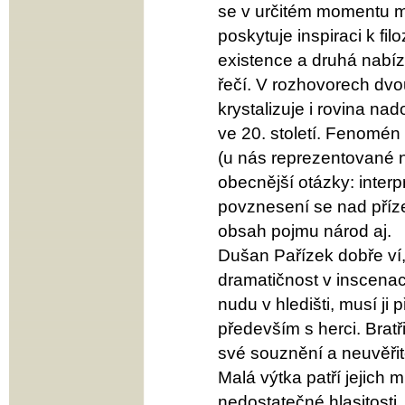
se v určitém momentu mů
poskytuje inspiraci k fi
existence a druhá nabízí
řečí. V rozhovorech dv
krystalizuje i rovina nad
ve 20. století. Fenomén
(u nás reprezentované 
obecnější otázky: interp
povznesení se nad příze
obsah pojmu národ aj.
Dušan Pařízek dobře ví, 
dramatičnost v inscenac
nudu v hledišti, musí ji p
především s herci. Bratř
své souznění a neuvěřitel
Malá výtka patří jejich 
nedostatečné hlasitosti.