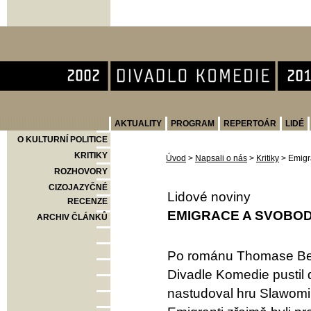
Divadlo Komedie
AKTUALITY
PROGRAM
REPERTOÁR
LIDÉ
O KULTURNÍ POLITICE
KRITIKY
Úvod
>
Napsali o nás
>
Kritiky
>
Emigr
ROZHOVORY
CIZOJAZYČNÉ
Lidové noviny
RECENZE
EMIGRACE A SVOBO
ARCHIV ČLÁNKŮ
Po románu Thomase Bern
Divadle Komedie pustil 
nastudoval hru Slawomi