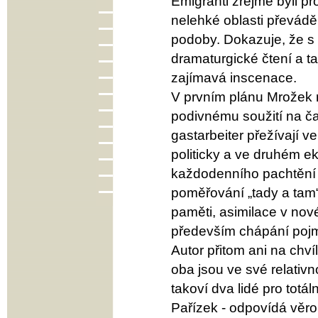
Emigranti zřejmě byli p
nelehké oblasti převáděn
podoby. Dokazuje, že s 
dramaturgické čtení a t
zajímavá inscenace.
V prvním plánu Mrožek ro
podivnému soužití na ča
gastarbeiter přežívají 
politicky a ve druhém e
každodenního pachtění a
poměřování „tady a tam“ 
paměti, asimilace v nové
především chápání poj
Autor přitom ani na chv
oba jsou ve své relativn
takoví dva lidé pro totá
Pařízek - odpovídá věro