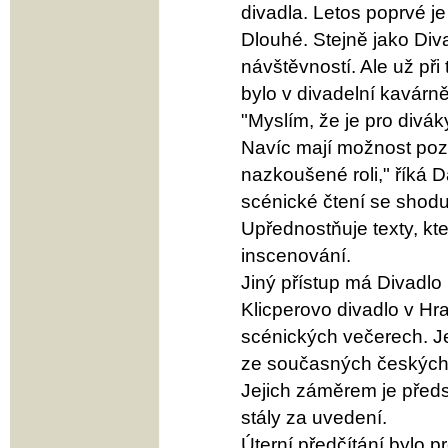
divadla. Letos poprvé j
Dlouhé. Stejně jako Di
návštěvností. Ale už při
bylo v divadelní kavárně
"Myslím, že je pro diváky
Navíc mají možnost pozn
nazkoušené roli," říká D
scénické čtení se shodu
Upřednostňuje texty, k
inscenování.
Jiný přístup má Divadlo
Klicperovo divadlo v Hra
scénických večerech. J
ze současných českých 
Jejich záměrem je předs
stály za uvedení.
Úterní předčítání bylo 