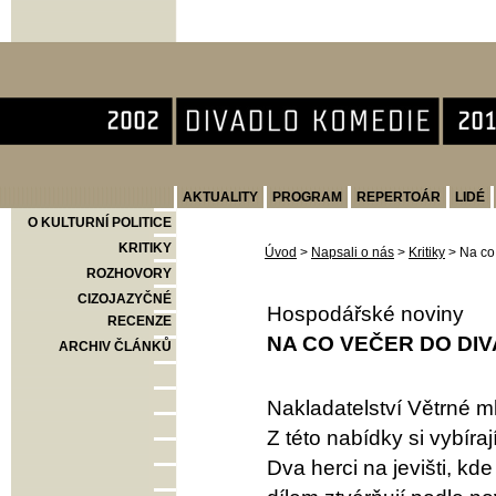
Divadlo Komedie
AKTUALITY
PROGRAM
REPERTOÁR
LIDÉ
O KULTURNÍ POLITICE
KRITIKY
Úvod
>
Napsali o nás
>
Kritiky
>
Na co 
ROZHOVORY
CIZOJAZYČNÉ
Hospodářské noviny
RECENZE
NA CO VEČER DO DIV
ARCHIV ČLÁNKŮ
Nakladatelství Větrné 
Z této nabídky si vybírají
Dva herci na jevišti, kd