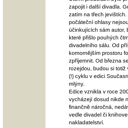
zapojit i další divadla. 
zatím na třech jevištích
počáteční ohlasy nejsou
účinkujících sám autor, 
které přišlo pouhých čt
divadelního sálu. Od př
komornějším prostoru fo
zpříjemnit. Od března se
rozejdou, budou si totiž
(!) cyklu v edici Souča
mlýny.
Edice vznikla v roce 20
vycházejí dosud nikde n
finančně náročná, nedává
vedle divadel či knihoven
nakladatelství.