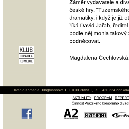
Záměr vydavatele a diva
české hry. "Tuzemského
dramatiky, i když je již 
říká David Jařab, ředite
podle něj mohla takový z
podněcovat.
Magdalena Čechlovská,
Divadlo Komedie, Jungmannova 1, 110 00 Praha 1, Tel: +420 224 222 48
AKTUALITY
PROGRAM
REPER
Činnost Pražského komorního divadla