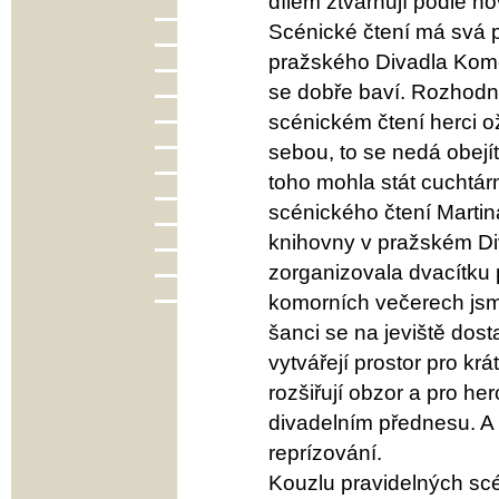
dílem ztvárňují podle no
Scénické čtení má svá pr
pražského Divadla Kome
se dobře baví. Rozhodně 
scénickém čtení herci ož
sebou, to se nedá obejít
toho mohla stát cuchtárn
scénického čtení Marti
knihovny v pražském Di
zorganizovala dvacítku 
komorních večerech jsme
šanci se na jeviště dost
vytvářejí prostor pro kr
rozšiřují obzor a pro he
divadelním přednesu. A
reprízování.
Kouzlu pravidelných scé