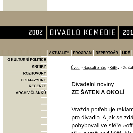
Divadlo Komedie
AKTUALITY
PROGRAM
REPERTOÁR
LIDÉ
O KULTURNÍ POLITICE
KRITIKY
Úvod
>
Napsali o nás
>
Kritiky
>
Ze šat
ROZHOVORY
CIZOJAZYČNÉ
Divadelní noviny
RECENZE
ZE ŠATEN A OKOLÍ
ARCHIV ČLÁNKŮ
Vražda potřebuje reklam
pro divadlo. A jak se zdá,
pohybovali ve sféře »off