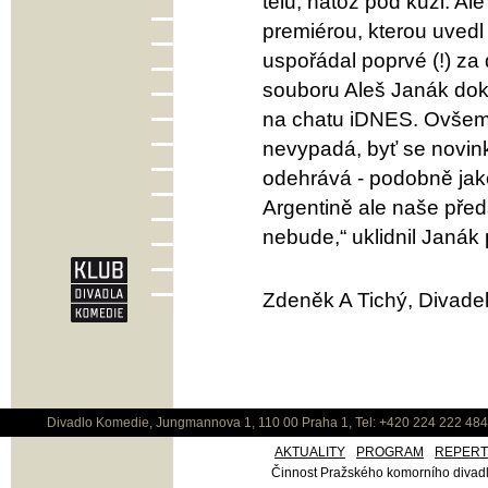
tělu, natož pod kůži. Al
premiérou, kterou uvedl
uspořádal poprvé (!) za 
souboru Aleš Janák dok
na chatu iDNES. Ovšem 
nevypadá, byť se novin
odehrává - podobně jako 
Argentině ale naše před
nebude,“ uklidnil Janák 
Zdeněk A Tichý, Divadel
Divadlo Komedie, Jungmannova 1, 110 00 Praha 1, Tel: +420 224 222 48
AKTUALITY
PROGRAM
REPER
Činnost Pražského komorního divadla