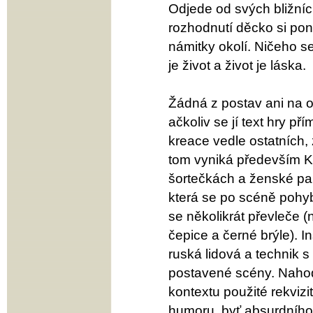
Odjede od svých bližníc
rozhodnutí děcko si pone
námitky okolí. Ničeho se
je život a život je láska.
Žádná z postav ani na o
ačkoliv se jí text hry 
kreace vedle ostatních, 
tom vyniká především Ka
šortečkách a ženské par
která se po scéně pohy
se několikrát převleče (n
čepice a černé brýle). 
ruská lidová a technik 
postavené scény. Nahod
kontextu použité rekvizi
humoru, byť absurdního.