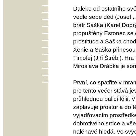
Daleko od ostatního světa
vedle sebe děd (Josef ,
bratr Saška (Karel Dobr
propuštěný Estonec se ce
prostituce a Saška chodí
Xenie a Saška přinesou. 
Timofej (Jiří Štrébl). Hr
Miroslava Drábka je so
První, co spatříte v mr
pro tento večer stává j
průhlednou balicí fólií.
zaplavuje prostor a do t
vyjadřovacím prostředke
dobrotivého srdce a vše
naléhavě hledá. Ve svýc