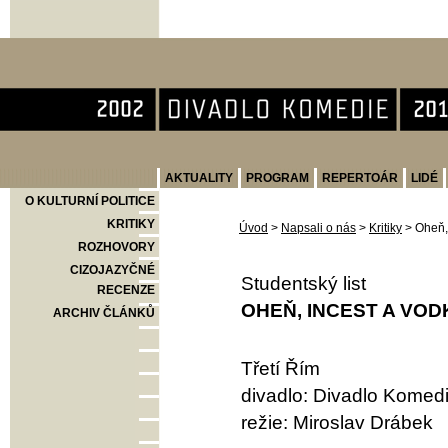
Divadlo Komedie
AKTUALITY
PROGRAM
REPERTOÁR
LIDÉ
O KULTURNÍ POLITICE
KRITIKY
Úvod
>
Napsali o nás
>
Kritiky
>
Oheň, 
ROZHOVORY
CIZOJAZYČNÉ
Studentský list
RECENZE
OHEŇ, INCEST A VODK
ARCHIV ČLÁNKŮ
Třetí Řím
divadlo: Divadlo Komed
režie: Miroslav Drábek