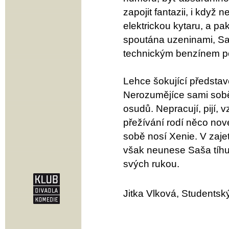
zapojit fantazii, i když
elektrickou kytaru, a pa
spoutána uzeninami, Sa
technickým benzínem po
Lehce šokující představ
Nerozumějíce sami sobě
osudů. Nepracují, pijí, v
přežívání rodí něco nov
sobě nosí Xenie. V zaj
však neunese Saša tíh
svých rukou.
Jitka Vlková, Studentský