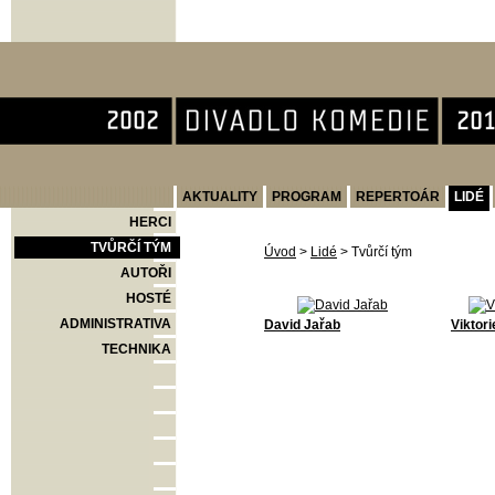
Divadlo Komedie
AKTUALITY
PROGRAM
REPERTOÁR
LIDÉ
HERCI
TVŮRČÍ TÝM
Úvod
>
Lidé
>
Tvůrčí tým
AUTOŘI
HOSTÉ
ADMINISTRATIVA
David Jařab
Viktor
TECHNIKA