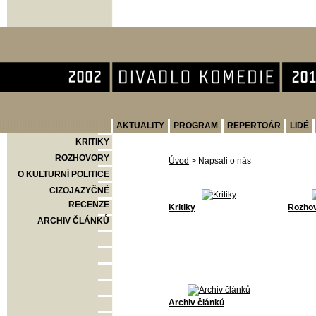
Divadlo Komedie
AKTUALITY
PROGRAM
REPERTOÁR
LIDÉ
KRITIKY
ROZHOVORY
Úvod
>
Napsali o nás
O KULTURNÍ POLITICE
CIZOJAZYČNÉ
RECENZE
Kritiky
Rozho
ARCHIV ČLÁNKŮ
Archiv článků