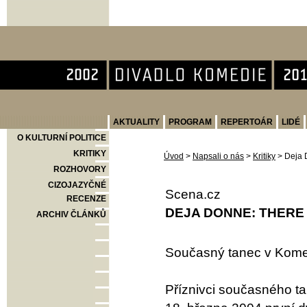
Divadlo Komedie
AKTUALITY
PROGRAM
REPERTOÁR
LIDÉ
O KULTURNÍ POLITICE
KRITIKY
Úvod
>
Napsali o nás
>
Kritiky
>
Deja 
ROZHOVORY
CIZOJAZYČNÉ
Scena.cz
RECENZE
DEJA DONNE: THER
ARCHIV ČLÁNKŮ
Současný tanec v Kome
Příznivci současného ta