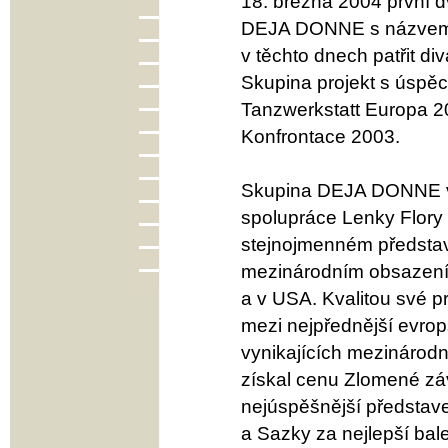
18. března 2004 první d
DEJA DONNE s názvem 
v těchto dnech patřit d
Skupina projekt s úspě
Tanzwerkstatt Europa 20
Konfrontace 2003.
Skupina DEJA DONNE vz
spolupráce Lenky Flory 
stejnojmenném představ
mezinárodním obsazením
a v USA. Kvalitou své p
mezi nejpřednější evrop
vynikajících mezinárodn
získal cenu Zlomené zá
nejúspěšnější představe
a Sazky za nejlepší bale