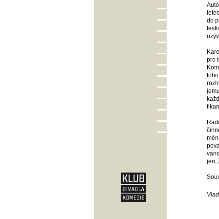
Auto
lete
do p
fest
ozýv
Kare
pro 
Kome
toho
rozh
jemu
každ
fika
Radn
činn
méně
pova
vand
jen,
Souv
Vlad