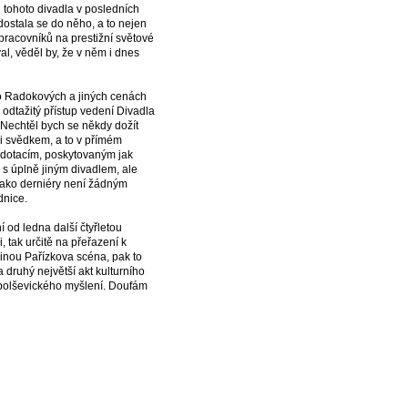
i tohoto divadla v posledních
ostala se do něho, a to nejen
pracovníků na prestižní světové
val, věděl by, že v něm i dnes
í o Radokových a jiných cenách
 odtažitý přístup vedení Divadla
Nechtěl bych se někdy dožít
i svědkem, a to v přímém
 dotacím, poskytovaným jak
s úplně jiným divadlem, ale
jako derniéry není žádným
dnice.
í od ledna další čtyřletou
 tak určitě na přeřazení k
 vinou Pařízkova scéna, pak to
 druhý největší akt kulturního
z bolševického myšlení. Doufám