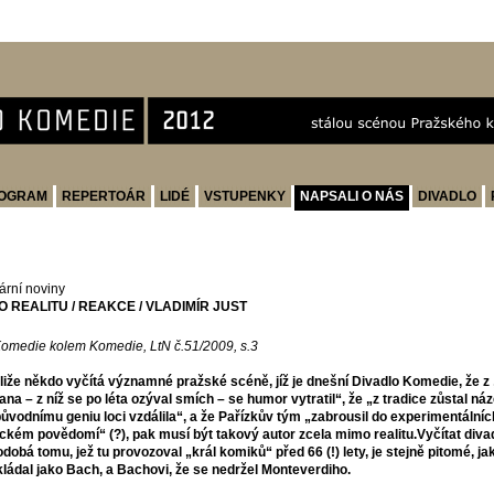
OGRAM
REPERTOÁR
LIDÉ
VSTUPENKY
NAPSALI O NÁS
DIVADLO
rární noviny
O REALITU / REAKCE / VLADIMÍR JUST
omedie kolem Komedie, LtN č.51/2009, s.3
liže někdo vyčítá významné pražské scéně, jíž je dnešní Divadlo Komedie, že 
ana – z níž se po léta ozýval smích – se humor vytratil“, že „z tradice zůstal ná
ůvodnímu geniu loci vzdálila“, a že Pařízkův tým „zabrousil do experimentálních
ckém povědomí“ (?), pak musí být takový autor zcela mimo realitu.Vyčítat divad
dobá tomu, jež tu provozoval „král komiků“ před 66 (!) lety, je stejně pitomé, ja
ládal jako Bach, a Bachovi, že se nedržel Monteverdiho.