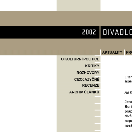
Divadlo Komedie
AKTUALITY
PR
O KULTURNÍ POLITICE
KRITIKY
ROZHOVORY
Lite
CIZOJAZYČNÉ
MIM
RECENZE
ARCHIV ČLÁNKŮ
Ad K
Jest
Buri
prap
divá
nepo
nesk