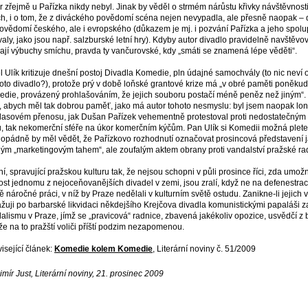
r zřejmě u Pařízka nikdy nebyl. Jinak by věděl o strmém nárůstu křivky návštěvnost
ch, i o tom, že z diváckého povědomí scéna nejen nevypadla, ale přesně naopak – d
ovědomí českého, ale i evropského (důkazem je mj. i pozvání Pařízka a jeho spolu
ivaly, jako jsou např. salzburské letní hry). Kdyby autor divadlo pravidelně navštěvo
ají výbuchy smíchu, pravda ty vančurovské, kdy „smáti se znamená lépe věděti“.
l Ulík kritizuje dnešní postoj Divadla Komedie, pln údajné samochvály (to nic nev
toto divadlo?), protože prý v době loňské grantové krize má „v obré paměti poněkud
die, provázený prohlašováním, že jejich souboru postačí méně peněz než jiným“. 
, abych měl tak dobrou paměť, jako má autor tohoto nesmyslu: byl jsem naopak lon
lasovém přenosu, jak Dušan Pařízek vehementně protestoval proti nedostatečným
, tak nekomerční sféře na úkor komerčním kýčům. Pan Ulík si Komedii možná plete 
opádně by měl vědět, že Pařízkovo rozhodnutí označovat prosincová představení 
ným „marketingovým tahem“, ale zoufalým aktem obrany proti vandalství pražské ra
í, spravující pražskou kulturu tak, že nejsou schopni v půli prosince říci, zda umožn
ost jednomu z nejoceňovanějších divadel v zemi, jsou zralí, když ne na defenestraci,
 náročné práci, v níž by Praze nedělali v kulturním světě ostudu. Zanikne-li jejich
žuji po barbarské likvidaci někdejšího Krejčova divadla komunistickými papaláši za
alismu v Praze, jímž se „pravicová“ radnice, zbavená jakékoliv opozice, usvědčí 
 že na to pražští voliči příští podzim nezapomenou.
isející článek:
Komedie kolem Komedie
, Literární noviny č. 51/2009
imír Just, Literární noviny, 21. prosinec 2009