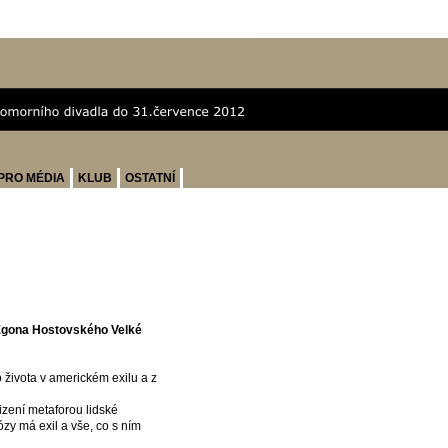
PRO MÉDIA
KLUB
OSTATNÍ
 Egona Hostovského Velké
ho života v americkém exilu a z
izení metaforou lidské
zy má exil a vše, co s ním