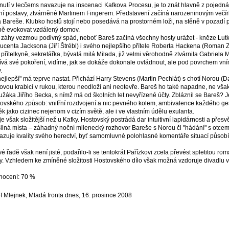
nutí v lecčems navazuje na inscenaci Kafkova Procesu, je to znát hlavně z pojednán
ní postavy, ztvárněné Martinem Fingerem. Představení začíná narozeninovým večí
 Bareše. Klubko hostů stojí nebo posedává na prostorném loži, na stěně v pozadí 
ně evokovat vzdálený domov.
 záhy vezmou podivný spád, neboť Bareš začíná všechny hosty urážet - kněze Lutk
ucenta Jacksona (Jiří Štrébl) i svého nejlepšího přítele Roberta Hackena (Roman Z
 přítelkyně, sekretářka, bývalá milá Milada, již velmi věrohodně ztvárnila Gabriela 
ívá své pokoření, vidíme, jak se dokáže dokonale ovládnout, ale pod povrchem vní
.
nejlepší" má teprve nastat. Přichází Harry Stevens (Martin Pechlát) s chotí Norou (
ovou krabicí v rukou, kterou neodloží ani neotevře. Bareš ho také napadne, ne vša
užáka Jiřího Becka, s nímž má od školních let nevyřízené účty. Zbláznil se Bareš? J
ovského způsob: vnitřní rozdvojení a nic pevného kolem, ambivalence každého ges
ěk jako cizinec nejenom v cizím světě, ale i ve vlastním údělu exulanta.
je však složitější než u Kafky. Hostovský postrádá dar intuitivní lapidárnosti a pře
ilná místa – záhadný noční milenecký rozhovor Bareše s Norou či "hádání" s otcem
azuje kvality svého herectví, byť samomluvné polohlasné komentáře situací půso
vé řadě však není jisté, podařilo-li se tentokrát Pařízkovi zcela převést spletitou r
y. Vzhledem ke zmíněné složitosti Hostovského dílo však možná vzdoruje divadlu v
nocení: 70 %
f Mlejnek, Mladá fronta dnes, 16. prosince 2008