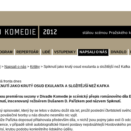
OGRAM
REPERTOÁR
LIDÉ
VSTUPENKY
NAPSALI O NÁS
DIVADLO
d
>
Napsali o nás
>
Kritiky
>
Spiknutí jako krutý osud exulanta a složitější než Kafka
á fronta dnes
KNUTÍ JAKO KRUTÝ OSUD EXULANTA A SLOŽITĚJŠÍ NEŽ KAFKA
ou premiérou sezony v Divadle Komedie je scénický přepis románového díla
nutí, inscenovaný režisérem Dušanem D. Pařízkem pod názvem Spiknutí.
ý spisovatel, který by se letos v dubnu dožil sta let, prožil poslední čtvrtstoletí své
 poválečné tvorby u nás dlouho nesmělo nic vyjít.
liže Pařízka doposud přitahovala především díla, v nichž jsou pojmy jako exil či odc
tence, v případě silně autobiografické hlavní postavy nejobsáhlejší Hostovského pró
isí, krutou podobu konkrétního lidského údělu.