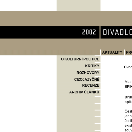
Divadlo Komedie
AKTUALITY
PR
O KULTURNÍ POLITICE
KRITIKY
Úvo
ROZHOVORY
CIZOJAZYČNÉ
Mlad
RECENZE
SPI
ARCHIV ČLÁNKŮ
Druh
spik
Česk
jeho
Jest
exis
souv