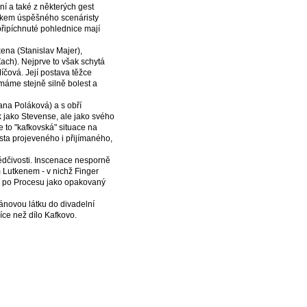
í a také z některých gest
rkem úspěšného scenáristy
připíchnuté pohlednice mají
ena (Stanislav Majer),
ach). Nejprve to však schytá
Míčová. Její postava těžce
máme stejně silně bolest a
Dana Poláková) a s obří
k jako Stevense, ale jako svého
e to "kafkovská" situace na
ta projeveného i přijímaného,
svědčivosti. Inscenace nesporně
 Lutkenem - v nichž Finger
bí po Procesu jako opakovaný
ománovou látku do divadelní
íce než dílo Kafkovo.