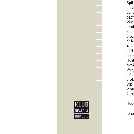
Spik
hlav
Jana
patr
Věci
prod
jeho
prož
hněv
To "
dárk
spol
Host
člov
Vše 
má s
prok
vtip.
V pr
form
Hod
Jose