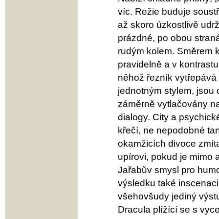
víc. Režie buduje soust
až skoro úzkostlivě udr
prázdné, po obou stran
rudým kolem. Směrem k 
pravidelně a v kontrastu
něhož řezník vytřepává 
jednotným stylem, jsou c
záměrně vytlačovány na
dialogy. City a psychic
křečí, ne nepodobné tan
okamžicích divoce zmítaj
upírovi, pokud je mimo a
Jařabův smysl pro humor
výsledku také inscenaci
všehovšudy jediný výstu
Dracula plížící se s vyc