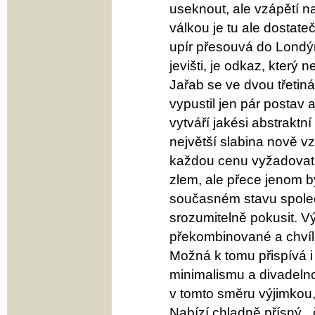
useknout, ale vzápětí n
válkou je tu ale dostate
upír přesouvá do Londýna
jevišti, je odkaz, který
Jařab se ve dvou třetin
vypustil jen pár postav
vytváří jakési abstraktn
největší slabina nově vz
každou cenu vyžadovat 
zlem, ale přece jenom b
současném stavu společn
srozumitelně pokusit. 
překombinované a chvíle
Možná k tomu přispívá i 
minimalismu a divadelnos
v tomto směru výjimkou, 
Nabízí chladně přísný, „