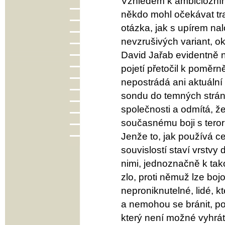
Vzhledem k ambiciózní
někdo mohl očekávat tra
otázka, jak s upírem nal
nevzrušivých variant, o
David Jařab evidentně n
pojetí přetočil k poměrn
nepostrádá ani aktuální
sondu do temných strán
společnosti a odmítá, že
současnému boji s tero
Jenže to, jak používá 
souvislostí staví vrstvy
nimi, jednoznačně k tak
zlo, proti němuž lze boj
neproniknutelné, lidé, kt
a nemohou se bránit, podl
který není možné vyhrát,