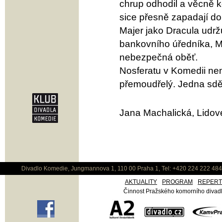
chrup odhodil a věcně k
sice přesně zapadají do 
Majer jako Dracula udr
bankovního úředníka, Mí
nebezpečná oběť.
Nosferatu v Komedii nen
přemoudřelý. Jedna sděl
Jana Machalická, Lidové
Divadlo Komedie, Jungmannova 1, 110 00 Praha 1, Tel: +420 224 222 48
AKTUALITY
PROGRAM
REPER
Činnost Pražského komorního divadla