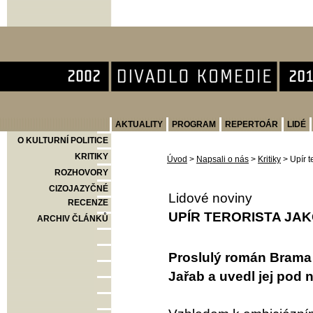
Divadlo Komedie
AKTUALITY
PROGRAM
REPERTOÁR
LIDÉ
O KULTURNÍ POLITICE
KRITIKY
Úvod
>
Napsali o nás
>
Kritiky
>
Upír t
ROZHOVORY
CIZOJAZYČNÉ
Lidové noviny
RECENZE
UPÍR TERORISTA JA
ARCHIV ČLÁNKŮ
Proslulý román Brama 
Jařab a uvedl jej pod