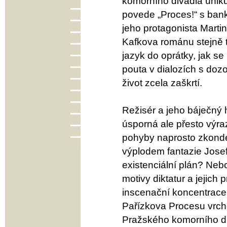
komorního divadla úniku
povede „Proces!“ s ban
jeho protagonista Martin
Kafkova románu stejně ta
jazyk do oprátky, jak se 
pouta v dialozích s dozo
život zcela zaškrtí.
Režisér a jeho báječný h
úsporná ale přesto výra
pohyby naprosto zkonde
výplodem fantazie Jose
existenciální plán? Neb
motivy diktatur a jejic
inscenační koncentrace
Pařízkova Procesu vrch
Pražského komorního d