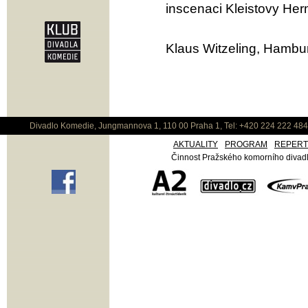
inscenaci Kleistovy He
Klaus Witzeling, Hambur
Divadlo Komedie, Jungmannova 1, 110 00 Praha 1, Tel: +420 224 222 48
AKTUALITY
PROGRAM
REPER
Činnost Pražského komorního divadla