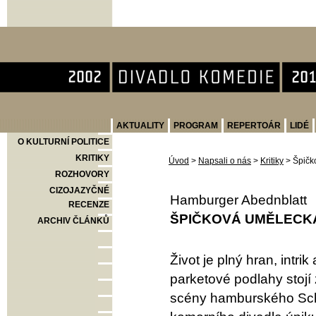
Divadlo Komedie
AKTUALITY
PROGRAM
REPERTOÁR
LIDÉ
O KULTURNÍ POLITICE
KRITIKY
Úvod
>
Napsali o nás
>
Kritiky
>
Špičk
ROZHOVORY
CIZOJAZYČNÉ
Hamburger Abednblatt
RECENZE
ŠPIČKOVÁ UMĚLECK
ARCHIV ČLÁNKŮ
Život je plný hran, intri
parketové podlahy stojí
scény hamburského Sch