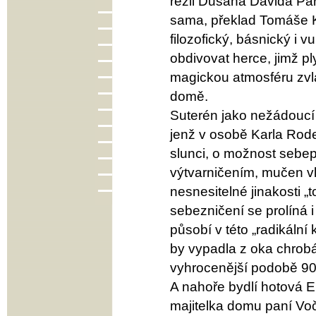
režii Dušana Davida Paří
sama, překlad Tomáše Ka
filozofický, básnický i 
obdivovat herce, jimž pl
magickou atmosféru zvl
domě.
Suterén jako nežádouc
jenž v osobě Karla Rod
slunci, o možnost sebe
výtvarničením, mučen vla
nesnesitelné jinakosti „
sebezničení se prolíná 
působí v této „radikální
by vypadla z oka chrobá
vyhrocenější podobě 90.
A nahoře bydlí hotová Em
majitelka domu paní Voč