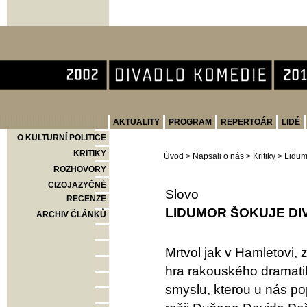
Divadlo Komedie
AKTUALITY
PROGRAM
REPERTOÁR
LIDÉ
O KULTURNÍ POLITICE
KRITIKY
Úvod
>
Napsali o nás
>
Kritiky
>
Lidum
ROZHOVORY
CIZOJAZYČNÉ
Slovo
RECENZE
LIDUMOR ŠOKUJE DI
ARCHIV ČLÁNKŮ
Mrtvol jak v Hamletovi, 
hra rakouského dramat
smyslu, kterou u nás po