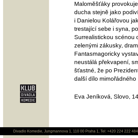
Maloměšťáky provokuje 
ducha stejně jako podiv
i Danielou Kolářovou ja
trestající sebe i syna, p
Surrealistickou scénou 
zelenými zákusky, drama 
Fantasmagoricky vystav
neustálá překvapení, smíc
šťastné, že po Prezide
další dílo mimořádného
Eva Jeníková, Slovo, 14
Divadlo Komedie, Jungmannova 1, 110 00 Praha 1, Tel: +420 224 222 48