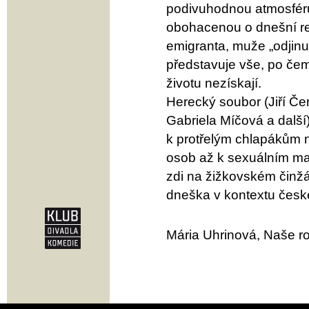
podivuhodnou atmosféru 
obohacenou o dnešní rea
emigranta, muže „odjinu
představuje vše, po čem
životu nezískají.
Herecký soubor (Jiří Čer
Gabriela Míčová a další
k protřelým chlapákům n
osob až k sexuálním ma
zdi na žižkovském činžá
dneška v kontextu česk
Mária Uhrinová, Naše ro