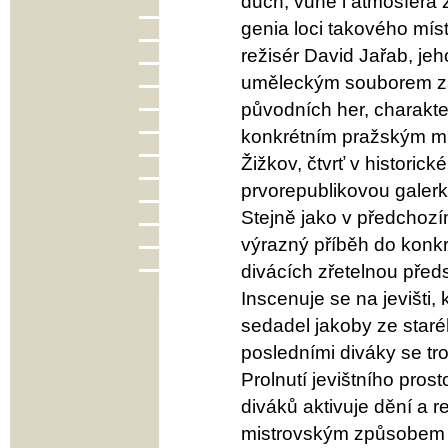
duch, vůně i atmosféra z
genia loci takového míst
režisér David Jařab, je
uměleckým souborem za
původních her, charakter
konkrétním pražským mís
Žižkov, čtvrť v histori
prvorepublikovou galer
Stejně jako v předchozím
výrazný příběh do konk
divácích zřetelnou předst
Inscenuje se na jevišti,
sedadel jakoby ze starého
posledními diváky se trou
Prolnutí jevištního prost
diváků aktivuje dění a r
mistrovským způsobem vy