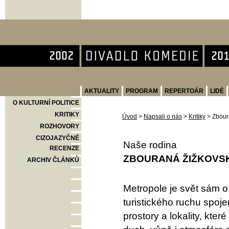
Divadlo Komedie
AKTUALITY
PROGRAM
REPERTOÁR
LIDÉ
O KULTURNÍ POLITICE
KRITIKY
Úvod
>
Napsali o nás
>
Kritiky
>
Zbour
ROZHOVORY
CIZOJAZYČNÉ
Naše rodina
RECENZE
ZBOURANÁ ŽIŽKOVS
ARCHIV ČLÁNKŮ
Metropole je svět sám o
turistického ruchu spoj
prostory a lokality, kt