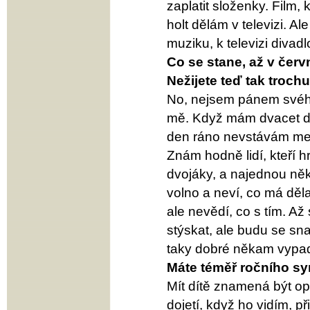
zaplatit složenky. Film,
holt dělám v televizi. 
muziku, k televizi divad
Co se stane, až v červ
Nežijete teď tak troch
No, nejsem pánem svého
mě. Když mám dvacet dn
den ráno nevstávám mezi
Znám hodně lidí, kteří h
dvojáky, a najednou ně
volno a neví, co má děl
ale nevědí, co s tím. A
stýskat, ale budu se sna
taky dobré někam vypad
Máte téměř ročního syn
Mít dítě znamená být op
dojetí, když ho vidím, př