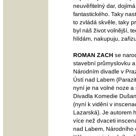
neuvěřitelný dar, dojím
fantastického. Taky nas
to zvládá skvěle, taky p
byl náš život volnější, 
hlídám, nakupuju, zařiz
ROMAN ZACH
se naro
stavební průmyslovku a
Národním divadle v Praz
Ústí nad Labem (Paraziti
nyní je na volné noze a
Divadla Komedie Dušan
(nyní k vidění v inscen
Lazarská). Je autorem h
více než dvaceti inscen
nad Labem, Národního di