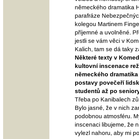
německého dramatika He
parafráze Nebezpečných 
kolegou Martinem Finge
příjemné a uvolněné. Pře
jestli se vám věci v Kom
Kalich, tam se dá taky za
Některé texty v Komed
kultovní inscenace re
německého dramatika 
postavy povečeří lidsk
studentů až po seniory
Třeba po Kanibalech zůs
Bylo jasné, že v nich za
podobnou atmosféru. Myslím
inscenaci libujeme, že 
vylezl nahoru, aby mi p