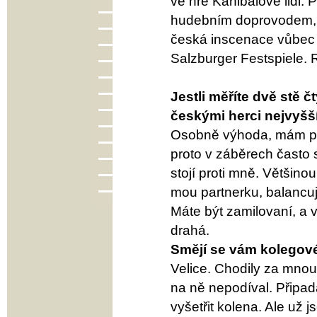
ve hře Kanibalové lidi. 
hudebním doprovodem, Z
česká inscenace vůbec -
Salzburger Festspiele.
Jestli měříte dvě stě čt
českými herci nejvyšší
Osobně výhoda, mám per
proto v záběrech často
stojí proti mně. Většino
mou partnerku, balancuje
Máte být zamilovaní, a 
drahá.
Smějí se vám kolegové
Velice. Chodily za mnou 
na ně nepodíval. Připad
vyšetřit kolena. Ale už j