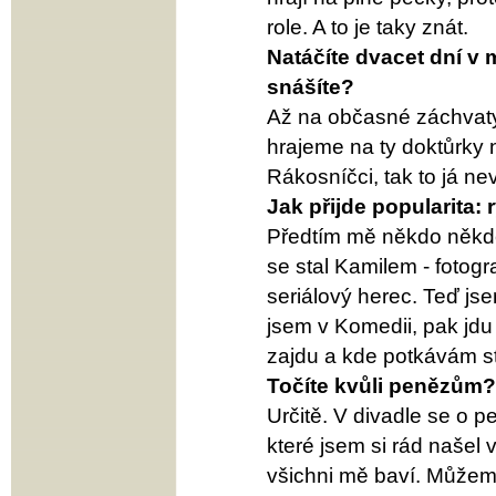
role. A to je taky znát.
Natáčíte dvacet dní v 
snášíte?
Až na občasné záchvaty
hrajeme na ty doktůrky
Rákosníčci, tak to já n
Jak přijde popularita:
Předtím mě někdo někde
se stal Kamilem - fotog
seriálový herec. Teď js
jsem v Komedii, pak jdu
zajdu a kde potkávám ste
Točíte kvůli penězům?
Určitě. V divadle se o p
které jsem si rád našel v
všichni mě baví. Můžem