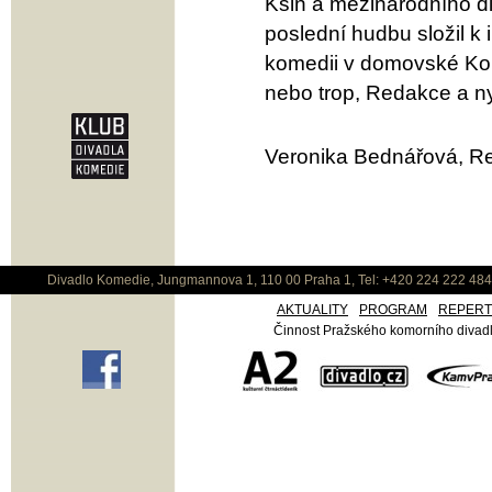
Kšln a mezinárodního di
poslední hudbu složil 
komedii v domovské Kome
nebo trop, Redakce a n
Veronika Bednářová, Re
Divadlo Komedie, Jungmannova 1, 110 00 Praha 1, Tel: +420 224 222 48
AKTUALITY
PROGRAM
REPER
Činnost Pražského komorního divadla