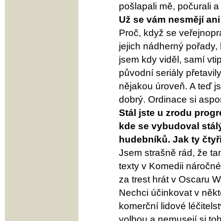
pošlapali mě, počurali a
Už se vám nesmějí ani 
Proč, když se veřejnoprá
jejich nádherný pořady, 
jsem kdy viděl, samí vti
původní seriály přetavi
nějakou úroveň. A teď js
dobrý. Ordinace si aspo
Stál jste u zrodu pro
kde se vybudoval stál
hudebníků. Jak ty čtyř
Jsem strašně rád, že ta
texty v Komedii náročné
za trest hrát v Oscaru Wi
Nechci účinkovat v někt
komerční lidové léčitelst
volbou a nemusejí si toh