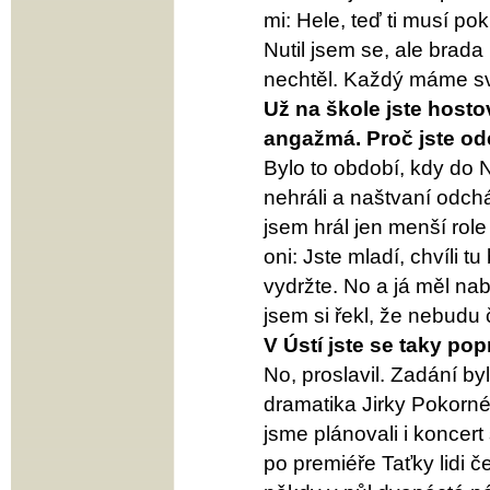
mi: Hele, teď ti musí p
Nutil jsem se, ale brada
nechtěl. Každý máme svů
Už na škole jste hostov
angažmá. Proč jste od
Bylo to období, kdy do 
nehráli a naštvaní odchá
jsem hrál jen menší role 
oni: Jste mladí, chvíli
vydržte. No a já měl na
jsem si řekl, že nebudu 
V Ústí jste se taky pop
No, proslavil. Zadání by
dramatika Jirky Pokornéh
jsme plánovali i koncert 
po premiéře Taťky lidi če