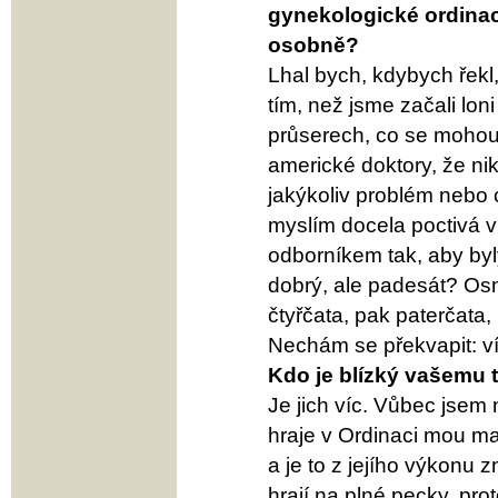
gynekologické ordinace
osobně?
Lhal bych, kdybych řekl,
tím, než jsme začali lon
průserech, co se mohou 
americké doktory, že ni
jakýkoliv problém nebo 
myslím docela poctivá v
odborníkem tak, aby byly 
dobrý, ale padesát? Os
čtyřčata, pak paterčata,
Nechám se překvapit: ví
Kdo je blízký vašemu ty
Je jich víc. Vůbec jse
hraje v Ordinaci mou m
a je to z jejího výkonu z
hrají na plné pecky, pr