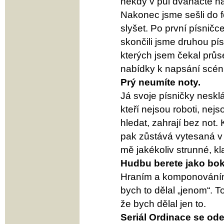
někdy v půl dvanácté nám
Nakonec jsme sešli do f
slyšet. Po první písničc
skončili jsme druhou pís
kterých jsem čekal průs
nabídky k napsání scéni
Prý neumíte noty.
Já svoje písničky nesklád
kteří nejsou roboti, nej
hledat, zahrají bez not
pak zůstává vytesaná v 
mě jakékoliv strunné, kl
Hudbu berete jako bok
Hraním a komponováním s
bych to dělal „jenom“. To
že bych dělal jen to.
Seriál Ordinace se od