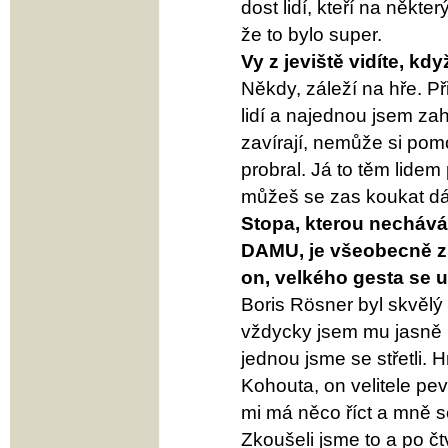
dost lidí, kteří na někt
že to bylo super.
Vy z jeviště vidíte, kd
Někdy, záleží na hře. Př
lidí a najednou jsem zahl
zavírají, nemůže si pom
probral. Já to těm lidem
můžeš se zas koukat dá
Stopa, kterou necháv
DAMU, je všeobecně zn
on, velkého gesta se 
Boris Rösner byl skvělý
vždycky jsem mu jasně ro
jednou jsme se střetli. 
Kohouta, on velitele pe
mi má něco říct a mně s
Zkoušeli jsme to a po čt