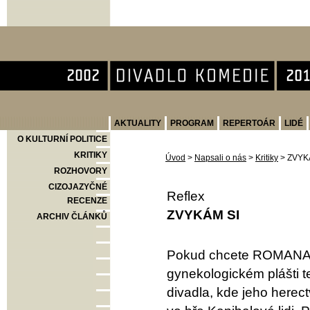
Divadlo Komedie
AKTUALITY
PROGRAM
REPERTOÁR
LIDÉ
O KULTURNÍ POLITICE
KRITIKY
Úvod
>
Napsali o nás
>
Kritiky
>
ZVYK
ROZHOVORY
CIZOJAZYČNÉ
Reflex
RECENZE
ZVYKÁM SI
ARCHIV ČLÁNKŮ
Pokud chcete ROMANA Z
gynekologickém plášti t
divadla, kde jeho herec