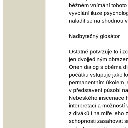
běžném vnímání tohoto 
vyvolání iluze psycholo
naladit se na shodnou v
Nadbytečný glosátor
Ostatně potvrzuje to i zc
jen dvojjediným obraz
Onen dialog s oběma dí
počátku vstupuje jako ko
permanentním úkolem je 
v představení působí nad
Nebeského inscenace hr
interpretací a možností
z diváků i na míře jeho 
schopnosti zasahovat sm