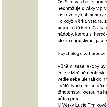
Ostří kosy s bolestnou 
neohrožuje diváky v prv
laskavá bytost, připra
To když Věrka vstane, z
proud rudé krve. Co na 
nádoby, kterou si hereč
stejně sugestivně, jako s
Psychologické herectví
Vůněmi zase jakoby byl
čaje v Mirčině neobvykl
vedle sebe ulehají do 
květů. Nad nimi se přit
těhotenství, kterou na 
bůhví proč.
U Věrky Lucie Trmíkové 