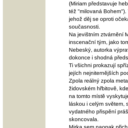
(Miriam představuje heb
též "milovaná Bohem"). 
jehož děj se oproti oček
současnosti.
Na jevištním ztvárnění 
inscenační tým, jako to
Nebeský, autorka výpra
dokonce i shodná předst
Ti všichni prokazují spř
jejích nejniternějších po
Zpola reálný zpola meta
židovském hřbitově, kde
na tomto místě vyskytu
láskou i celým světem, 
vydatného přispění prá
skoncovala.
Mirka sem naopak přichá