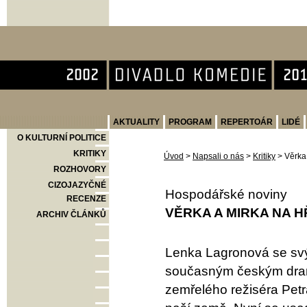
Divadlo Komedie
AKTUALITY
PROGRAM
REPERTOÁR
LIDÉ
O KULTURNÍ POLITICE
KRITIKY
Úvod
>
Napsali o nás
>
Kritiky
>
Věrka
ROZHOVORY
CIZOJAZYČNÉ
Hospodářské noviny
RECENZE
VĚRKA A MIRKA NA 
ARCHIV ČLÁNKŮ
Lenka Lagronová se svý
současným českým dram
zemřelého režiséra Pet