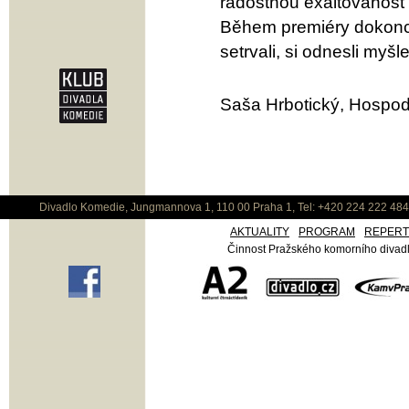
radostnou exaltovanost 
Během premiéry dokonce 
setrvali, si odnesli myš
Saša Hrbotický, Hospod
Divadlo Komedie, Jungmannova 1, 110 00 Praha 1, Tel: +420 224 222 48
AKTUALITY
PROGRAM
REPER
Činnost Pražského komorního divadla