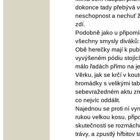
dokonce tady přebývá v
neschopnost a nechuť žít
zdí.
Podobně jako u připomín
všechny smysly diváků: 
Obě herečky mají k publ
vyvýšeném pódiu stojící
málo řadách přímo na je
Věrku, jak se krčí v ko
hromádky s velikými tab
sebevražedném aktu zmý
co nejvíc oddálit.
Najednou se proti ní vy
rukou velkou kosu, přip
skutečnosti se rozmách
trávy, a zpustlý hřbitov t