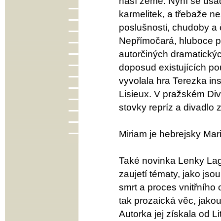
naší země. Nyní se usadi
karmelitek, a třebaže než
poslušnosti, chudoby a č
Nepřímočará, hluboce pro
autorčiných dramatický
doposud existujících p
vyvolala hra Terezka in
Lisieux. V pražském Di
stovky repríz a divadlo
Miriam je hebrejsky Mar
Také novinka Lenky La
zaujetí tématy, jako jso
smrt a proces vnitřního 
tak prozaická věc, jakou
Autorka jej získala od L