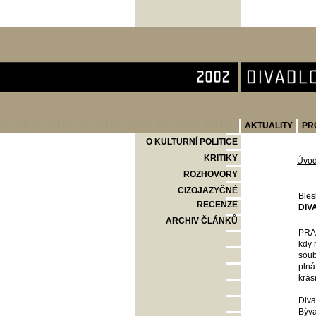
Divadlo Komedie
AKTUALITY
PR
O KULTURNÍ POLITICE
KRITIKY
Úvo
ROZHOVORY
CIZOJAZYČNÉ
Bles
RECENZE
DIV
ARCHIV ČLÁNKŮ
PRAH
kdy 
soub
plná
krás
Diva
Býva