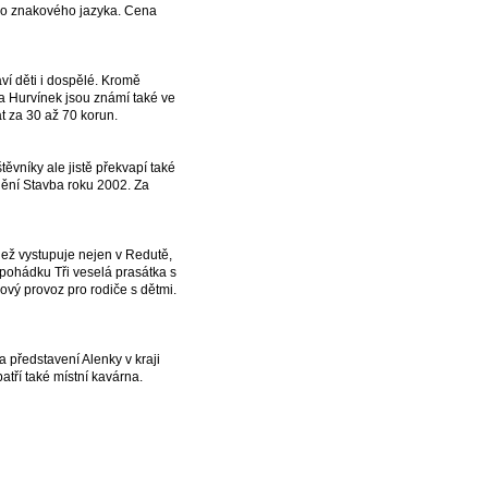
m do znakového jazyka. Cena
ví děti i dospělé. Kromě
 a Hurvínek jsou známí také ve
at za 30 až 70 korun.
těvníky ale jistě překvapí také
nění Stavba roku 2002. Za
ádež vystupuje nejen v Redutě,
 pohádku Tři veselá prasátka s
vý provoz pro rodiče s dětmi.
a představení Alenky v kraji
atří také místní kavárna.