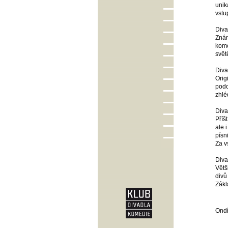
unik
vstu
Diva
Znám
kome
svět
Diva
Orig
podo
zhlé
Diva
Příš
ale 
písn
Za v
Diva
Větš
divů
Zákl
Ondř