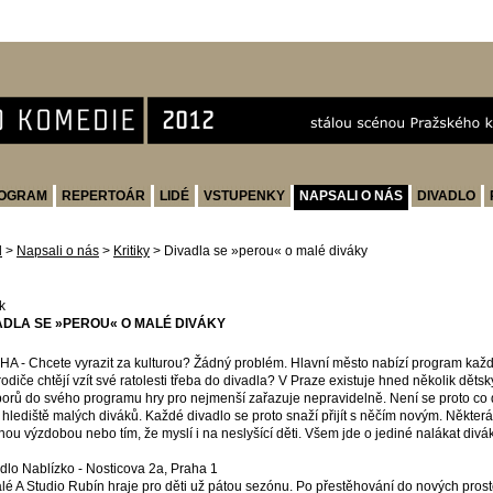
OGRAM
REPERTOÁR
LIDÉ
VSTUPENKY
NAPSALI O NÁS
DIVADLO
d
>
Napsali o nás
>
Kritiky
>
Divadla se »perou« o malé diváky
k
ADLA SE »PEROU« O MALÉ DIVÁKY
A - Chcete vyrazit za kulturou? Žádný problém. Hlavní město nabízí program každý 
rodiče chtějí vzít své ratolesti třeba do divadla? V Praze existuje hned několik děts
orů do svého programu hry pro nejmenší zařazuje nepravidelně. Není se proto co d
 hlediště malých diváků. Každé divadlo se proto snaží přijít s něčím novým. Některá 
nou výzdobou nebo tím, že myslí i na neslyšící děti. Všem jde o jediné nalákat divák
dlo Nablízko - Nosticova 2a, Praha 1
lé A Studio Rubín hraje pro děti už pátou sezónu. Po přestěhování do nových prostor