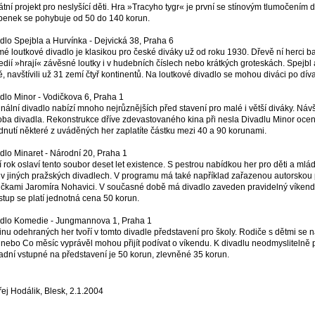
átní projekt pro neslyšící děti. Hra »Tracyho tygr« je první se stínovým tlumočení
penek se pohybuje od 50 do 140 korun.
dlo Spejbla a Hurvínka - Dejvická 38, Praha 6
é loutkové divadlo je klasikou pro české diváky už od roku 1930. Dřevě ní herci ba
dií »hrají« závěsné loutky i v hudebních číslech nebo krátkých groteskách. Spejbl
ě, navštívili už 31 zemí čtyř kontinentů. Na loutkové divadlo se mohou diváci po dív
dlo Minor - Vodičkova 6, Praha 1
inální divadlo nabízí mnoho nejrůznějších před stavení pro malé i větší diváky. Návš
ba divadla. Rekonstrukce dříve zdevastovaného kina při nesla Divadlu Minor oce
dnutí některé z uváděných her zaplatíte částku mezi 40 a 90 korunami.
dlo Minaret - Národní 20, Praha 1
tí rok oslaví tento soubor deset let existence. S pestrou nabídkou her pro děti a ml
i v jiných pražských divadlech. V programu má také například zařazenou autorskou
ičkami Jaromíra Nohavici. V současné době má divadlo zaveden pravidelný víkendo
stup se platí jednotná cena 50 korun.
dlo Komedie - Jungmannova 1, Praha 1
inu odehraných her tvoří v tomto divadle představení pro školy. Rodiče s dětmi se n
 nebo Co měsíc vyprávěl mohou přijít podívat o víkendu. K divadlu neodmyslitelně p
adní vstupné na představení je 50 korun, zlevněné 35 korun.
ej Hodálik, Blesk, 2.1.2004