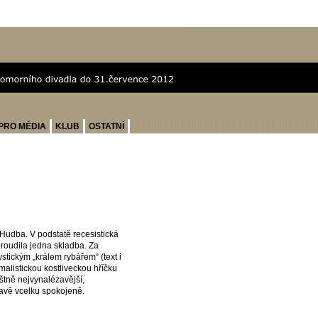
PRO MÉDIA
KLUB
OSTATNÍ
 Hudba. V podstatě recesistická
proudila jedna skladba. Za
tickým „králem rybářem“ (text i
alistickou kostliveckou hříčku
štně nejvynalézavější,
avě vcelku spokojeně.