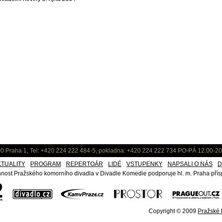
0 Praha 1, Tel: +420 224 222 484-5, pokladna: +420 224 222 734 PO-PÁ 12:00-20
KTUALITY
PROGRAM
REPERTOÁR
LIDÉ
VSTUPENKY
NAPSALI O NÁS
D
nost Pražského komorního divadla v Divadle Komedie podporuje hl. m. Praha přísp
Copyright © 2009
Pražské k