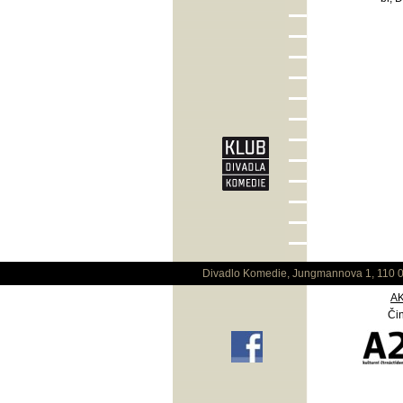
Divadlo Komedie, Jungmannova 1, 110 0
A
Čin