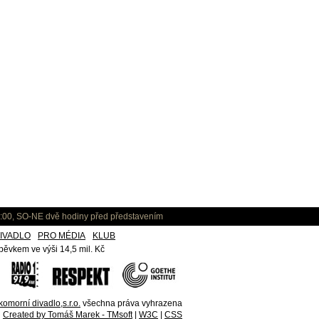
:00, SO-NE dvě hodiny před představením
IVADLO
PRO MÉDIA
KLUB
ěvkem ve výši 14,5 mil. Kč
omorní divadlo,s.r.o.
všechna práva vyhrazena
Created by Tomáš Marek - TMsoft
|
W3C
|
CSS