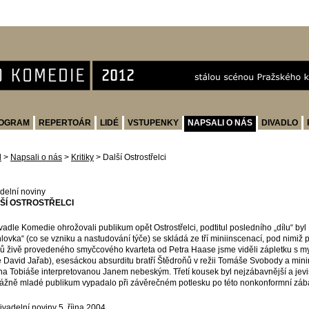
OGRAM
REPERTOÁR
LIDÉ
VSTUPENKY
NAPSALI O NÁS
DIVADLO
d
>
Napsali o nás
>
Kritiky
>
Další Ostrostřelci
delní noviny
ŠÍ OSTROSTŘELCI
vadle Komedie ohrožovali publikum opět Ostrostřelci, podtitul posledního „dílu“ byl
hlovka“ (co se vzniku a nastudování týče) se skládá ze tří miniinscenací, pod nimiž 
ů živě provedeného smyčcového kvarteta od Petra Haase jsme viděli zápletku s mys
e David Jařab), esesáckou absurditu bratří Štědroňů v režii Tomáše Svobody a minim
a Tobiáše interpretovanou Janem nebeským. Třetí kousek byl nejzábavnější a jevi
ážně mladé publikum vypadalo při závěrečném potlesku po této nonkonformní záb
Divadelní noviny 5. října 2004