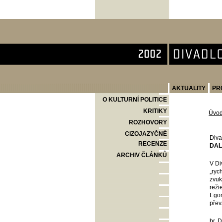
Divadlo Komedie
AKTUALITY
PR
O KULTURNÍ POLITICE
KRITIKY
Úvo
ROZHOVORY
CIZOJAZYČNÉ
Diva
RECENZE
DAL
ARCHIV ČLÁNKŮ
V Di
„ryc
zvuk
reži
Egon
přev
br, 