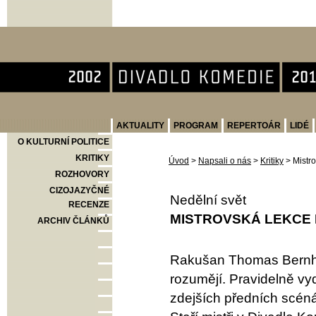
Divadlo Komedie
AKTUALITY
PROGRAM
REPERTOÁR
LIDÉ
O KULTURNÍ POLITICE
KRITIKY
Úvod
>
Napsali o nás
>
Kritiky
>
Mistr
ROZHOVORY
CIZOJAZYČNÉ
Nedělní svět
RECENZE
MISTROVSKÁ LEKCE
ARCHIV ČLÁNKŮ
Rakušan Thomas Bernha
rozumějí. Pravidelně vyd
zdejších předních scéná