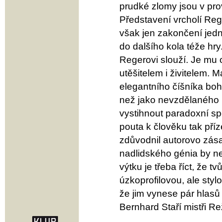
prudké zlomy jsou v pro
Představení vrcholí Reg
však jen zakončení jed
do dalšího kola téže hry.
Regerovi slouží. Je mu
utěšitelem i živitelem. 
elegantního číšníka boh
než jako nevzdělaného 
vystihnout paradoxní spo
pouta k člověku tak pří
zdůvodnil autorovo zás
nadlidského génia by ne
výtku je třeba říct, že t
úzkoprofilovou, ale styl
že jim vynese pár hlas
Bernhard Staří mistři R