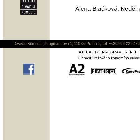
Alena Bjačková, Neděln
Divadlo Komedie, Jungmannova 1, 110 00 Praha 1, Tel: +420 224 222 48
AKTUALITY
PROGRAM
REPER
Činnost Pražského komorního divadla