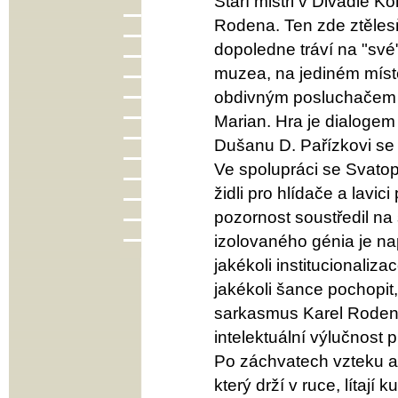
Staří mistři v Divadle K
Rodena. Ten zde ztělesň
dopoledne tráví na "své
muzea, na jediném míst
obdivným posluchačem je
Marian. Hra je dialogem
Dušanu D. Pařízkovi se v
Ve spolupráci se Svatop
židli pro hlídače a lavic
pozornost soustředil na
izolovaného génia je na
jakékoli institucionaliz
jakékoli šance pochopit
sarkasmus Karel Roden 
intelektuální výlučnost
Po záchvatech vzteku a r
který drží v ruce, lítají